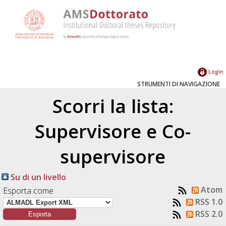
Login
STRUMENTI DI NAVIGAZIONE
Scorri la lista:
Supervisore e Co-
supervisore
Su di un livello
Atom
Esporta come
RSS 1.0
RSS 2.0