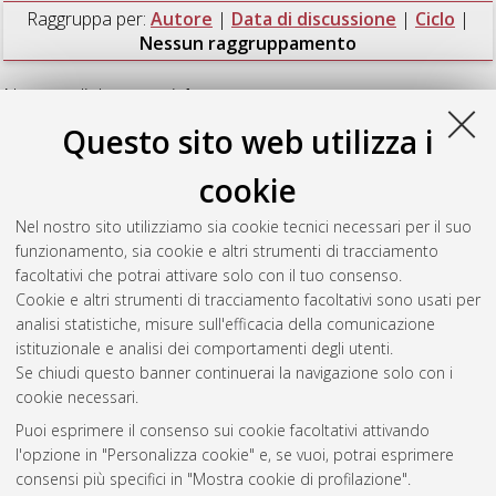
Raggruppa per:
Autore
|
Data di discussione
|
Ciclo
|
Nessun raggruppamento
Numero di documenti:
1
.
Questo sito web utilizza i
Zabatta, Riccardo
(2023)
Numerical and physical modelling
of axially loaded piles for offshore wind turbines
, [Dissertation
cookie
thesis], Alma Mater Studiorum Università di Bologna.
Dottorato di ricerca in
Ingegneria civile, chimica, ambientale e
Nel nostro sito utilizziamo sia cookie tecnici necessari per il suo
dei materiali
, 35 Ciclo. DOI
funzionamento, sia cookie e altri strumenti di tracciamento
10.48676/unibo/amsdottorato/11012.
facoltativi che potrai attivare solo con il tuo consenso.
Cookie e altri strumenti di tracciamento facoltativi sono usati per
Questa lista e' stata generata il
Sat Aug 8 20:44:38 2026
analisi statistiche, misure sull'efficacia della comunicazione
CEST
.
istituzionale e analisi dei comportamenti degli utenti.
Se chiudi questo banner continuerai la navigazione solo con i
cookie necessari.
Atom
Puoi esprimere il consenso sui cookie facoltativi attivando
Rss 1.0
l'opzione in "Personalizza cookie" e, se vuoi, potrai esprimere
consensi più specifici in "Mostra cookie di profilazione".
Rss 2.0