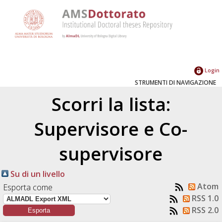
Login
STRUMENTI DI NAVIGAZIONE
Scorri la lista:
Supervisore e Co-
supervisore
Su di un livello
Atom
Esporta come
RSS 1.0
RSS 2.0