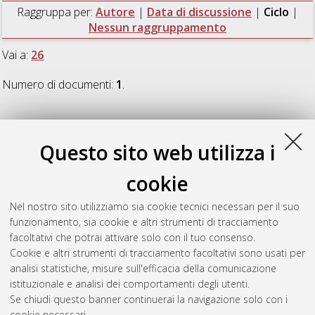
Raggruppa per:
Autore
|
Data di discussione
|
Ciclo
|
Nessun raggruppamento
Vai a:
26
Numero di documenti:
1
.
26
Questo sito web utilizza i
Ciuciu, Adina Iuliana
(2014)
Novel two photon absorbers:
cookie
evaluation of photophysical properties in view of biomedical
applications
, [Dissertation thesis], Alma Mater Studiorum
Nel nostro sito utilizziamo sia cookie tecnici necessari per il suo
Università di Bologna. Dottorato di ricerca in
Chimica
, 26 Ciclo.
funzionamento, sia cookie e altri strumenti di tracciamento
DOI 10.6092/unibo/amsdottorato/6442.
facoltativi che potrai attivare solo con il tuo consenso.
Cookie e altri strumenti di tracciamento facoltativi sono usati per
Questa lista e' stata generata il
Thu Aug 6 20:48:26 2026
analisi statistiche, misure sull'efficacia della comunicazione
CEST
.
istituzionale e analisi dei comportamenti degli utenti.
Se chiudi questo banner continuerai la navigazione solo con i
cookie necessari.