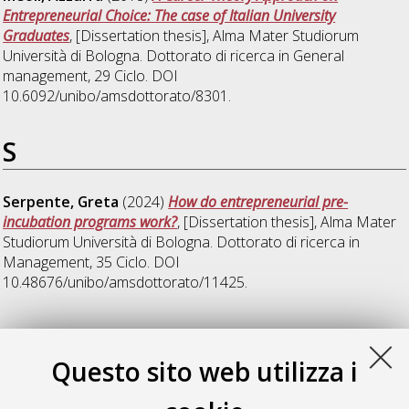
Entrepreneurial Choice: The case of Italian University
Graduates
, [Dissertation thesis], Alma Mater Studiorum
Università di Bologna. Dottorato di ricerca in
General
management
, 29 Ciclo. DOI
10.6092/unibo/amsdottorato/8301.
S
Serpente, Greta
(2024)
How do entrepreneurial pre-
incubation programs work?
, [Dissertation thesis], Alma Mater
Studiorum Università di Bologna. Dottorato di ricerca in
Management
, 35 Ciclo. DOI
10.48676/unibo/amsdottorato/11425.
Z
Questo sito web utilizza i
Zaccaro, Francesca
(2013)
Nature and relevance of inherited
blueprints on business models choices and innovation: an