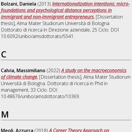
Bolzani, Daniela
(2013)
Internationalization intentions: micro-
foundations and psychological distance perceptions in
immigrant and non-immigrant entrepreneurs
, [Dissertation
thesis], Alma Mater Studiorum Università di Bologna.
Dottorato di ricerca in
Direzione aziendale
, 25 Ciclo. DOI
10.6092/unibo/amsdottorato/5541.
C
Calvia, Massimiliano
(2022)
A study on the macroeconomics
of climate change
, [Dissertation thesis], Alma Mater Studiorum
Università di Bologna. Dottorato di ricerca in
Phd in
management
, 33 Ciclo. DOI
10.48676/unibo/amsdottorato/10369.
M
Meoli, Azzurra
(2018)
A Career Theory Approach on