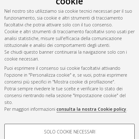
cookie
assessment
, [Dissertation thesis], Alma Mater Studiorum
Nel nostro sito utilizziamo sia cookie tecnici necessari per il suo
Università di Bologna. Dottorato di ricerca in
Direzione
funzionamento, sia cookie e altri strumenti di tracciamento
aziendale
, 24 Ciclo. DOI 10.6092/unibo/amsdottorato/5692.
facoltativi che potrai attivare solo con il tuo consenso.
Cookie e altri strumenti di tracciamento facoltativi sono usati per
Questa lista e' stata generata il
Thu Aug 6 20:45:32 2026
analisi statistiche, misure sull'efficacia della comunicazione
CEST
.
istituzionale e analisi dei comportamenti degli utenti.
Se chiudi questo banner continuerai la navigazione solo con i
cookie necessari.
Atom
Puoi esprimere il consenso sui cookie facoltativi attivando
Rss 1.0
l'opzione in "Personalizza cookie" e, se vuoi, potrai esprimere
consensi più specifici in "Mostra cookie di profilazione".
Rss 2.0
Potrai sempre rivedere le tue scelte e verificare lo stato dei
consensi rientrando nella sezione "Impostazione cookie" del
AMS Dottorato
sito.
Per maggiori informazioni
consulta la nostra Cookie policy
.
ISSN: 2038-7946
Servizio implementato e gestito da
AlmaDL
Impostazioni Cookie
COOKIE DI PROFILAZIONE -
SOLO COOKIE NECESSARI
Informativa sulla privacy
FACOLTATIVI