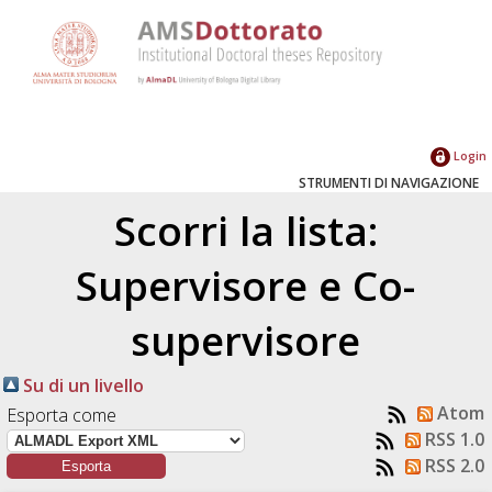
Login
STRUMENTI DI NAVIGAZIONE
Scorri la lista:
Supervisore e Co-
supervisore
Su di un livello
Atom
Esporta come
RSS 1.0
RSS 2.0