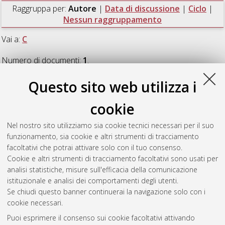
Raggruppa per:
Autore
|
Data di discussione
|
Ciclo
|
Nessun raggruppamento
Vai a:
C
Numero di documenti:
1
.
Questo sito web utilizza i
C
cookie
Colombarolli, Claudia
(2024)
In-work poverty, a complex and
Nel nostro sito utilizziamo sia cookie tecnici necessari per il suo
context-specific phenomenon
, [Dissertation thesis], Alma
funzionamento, sia cookie e altri strumenti di tracciamento
Mater Studiorum Università di Bologna. Dottorato di ricerca in
facoltativi che potrai attivare solo con il tuo consenso.
Scienze politiche e sociali
, 35 Ciclo.
Cookie e altri strumenti di tracciamento facoltativi sono usati per
analisi statistiche, misure sull'efficacia della comunicazione
Questa lista e' stata generata il
Fri Aug 7 20:45:43 2026 CEST
.
istituzionale e analisi dei comportamenti degli utenti.
Se chiudi questo banner continuerai la navigazione solo con i
cookie necessari.
Atom
Puoi esprimere il consenso sui cookie facoltativi attivando
Rss 1.0