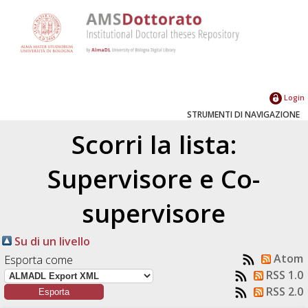
Login
STRUMENTI DI NAVIGAZIONE
Scorri la lista:
Supervisore e Co-
supervisore
Su di un livello
Atom
Esporta come
RSS 1.0
RSS 2.0