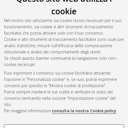
D'Ambrosio, Stefano
(2023)
L'inclusione lavorativa tra
cookie
accesso e partecipazione
, [Dissertation thesis], Alma Mater
Studiorum Università di Bologna. Dottorato di ricerca in
Nel nostro sito utilizziamo sia cookie tecnici necessari per il suo
Scienze pedagogiche
, 35 Ciclo. DOI
funzionamento, sia cookie e altri strumenti di tracciamento
10.48676/unibo/amsdottorato/10770.
facoltativi che potrai attivare solo con il tuo consenso.
Cookie e altri strumenti di tracciamento facoltativi sono usati per
Questa lista e' stata generata il
Thu Aug 6 20:46:32 2026
analisi statistiche, misure sull'efficacia della comunicazione
CEST
.
istituzionale e analisi dei comportamenti degli utenti.
Se chiudi questo banner continuerai la navigazione solo con i
cookie necessari.
Atom
Puoi esprimere il consenso sui cookie facoltativi attivando
Rss 1.0
l'opzione in "Personalizza cookie" e, se vuoi, potrai esprimere
consensi più specifici in "Mostra cookie di profilazione".
Rss 2.0
Potrai sempre rivedere le tue scelte e verificare lo stato dei
consensi rientrando nella sezione "Impostazione cookie" del
sito.
AMS Dottorato
Per maggiori informazioni
consulta la nostra Cookie policy
.
ISSN: 2038-7946
Servizio implementato e gestito da
AlmaDL
Impostazioni Cookie
COOKIE DI PROFILAZIONE -