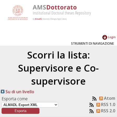
Login
STRUMENTI DI NAVIGAZIONE
Scorri la lista:
Supervisore e Co-
supervisore
Su di un livello
Atom
Esporta come
RSS 1.0
RSS 2.0