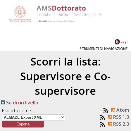
Login
STRUMENTI DI NAVIGAZIONE
Scorri la lista:
Supervisore e Co-
supervisore
Su di un livello
Atom
Esporta come
RSS 1.0
RSS 2.0