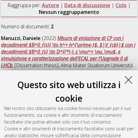
Raggruppa per:
Autore
|
Data di discussione
|
Ciclo
|
Nessun raggruppamento
Numero di documenti:
2
.
Manuzzi, Daniele
(2022)
Misura di violazione di CP con i
decadimenti $B^0_{(s)} \to h^+ h^{\prime-}$, $|V_{cb}|$ con i
decadimenti $B^0_{s} \to D^{(*)-}_s \mu^+ \nu_\mu$, e
simulazione e caratterizzazione dell'ECAL per l'Upgrade II di
LHCb
, [Dissertation thesis], Alma Mater Studiorum Università
di Bologna. Dottorato di ricerca in
Fisica
, 34 Ciclo. DOI
10.48676/unibo/amsdottorato/10382.
Questo sito web utilizza i
Villa, Andrea
(2024)
Measurement of integrated CP
cookie
asymmetries in Lb0->ph− decays with the full Run 1+2 dataset
from LHCb
, [Dissertation thesis], Alma Mater Studiorum
Nel nostro sito utilizziamo sia cookie tecnici necessari per il suo
Università di Bologna. Dottorato di ricerca in
Fisica
, 36 Ciclo.
funzionamento, sia cookie e altri strumenti di tracciamento
DOI 10.48676/unibo/amsdottorato/11419.
facoltativi che potrai attivare solo con il tuo consenso.
Cookie e altri strumenti di tracciamento facoltativi sono usati per
Questa lista e' stata generata il
Sat Aug 8 20:45:19 2026
analisi statistiche, misure sull'efficacia della comunicazione