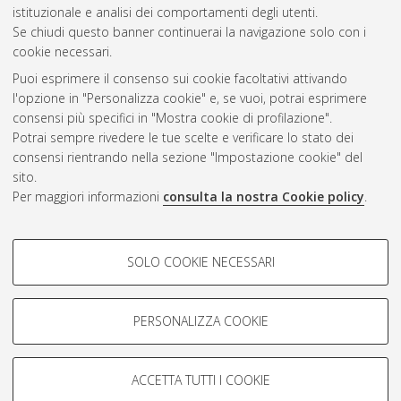
CEST
.
istituzionale e analisi dei comportamenti degli utenti.
Se chiudi questo banner continuerai la navigazione solo con i
cookie necessari.
Atom
Puoi esprimere il consenso sui cookie facoltativi attivando
Rss 1.0
l'opzione in "Personalizza cookie" e, se vuoi, potrai esprimere
consensi più specifici in "Mostra cookie di profilazione".
Rss 2.0
Potrai sempre rivedere le tue scelte e verificare lo stato dei
consensi rientrando nella sezione "Impostazione cookie" del
sito.
AMS Dottorato
Per maggiori informazioni
consulta la nostra Cookie policy
.
ISSN: 2038-7946
Servizio implementato e gestito da
AlmaDL
COOKIE DI PROFILAZIONE -
Impostazioni Cookie
SOLO COOKIE NECESSARI
Informativa sulla privacy
FACOLTATIVI
Condizioni d’uso del sito
Si tratta di cookie utilizzati per analizzare le caratteristiche della
navigazione degli utenti, creare profili in base al loro comportamento
PERSONALIZZA COOKIE
sul sito, per analisi di marketing.
Mostra cookie di profilazione
ACCETTA TUTTI I COOKIE
Google/Youtube Video
© ALMA MATER STUDIORUM - Università di Bologna, 2007-2026.