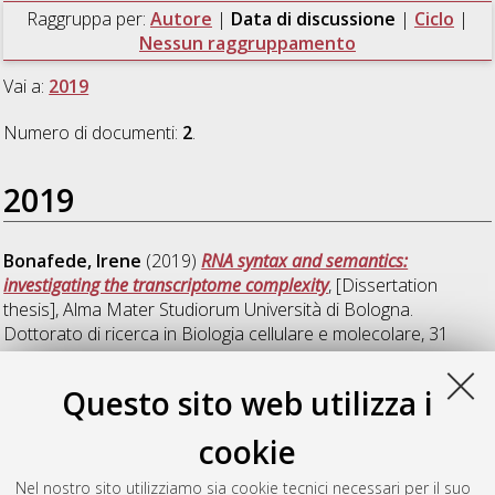
Raggruppa per:
Autore
|
Data di discussione
|
Ciclo
|
Nessun raggruppamento
Vai a:
2019
Numero di documenti:
2
.
2019
Bonafede, Irene
(2019)
RNA syntax and semantics:
investigating the transcriptome complexity
, [Dissertation
thesis], Alma Mater Studiorum Università di Bologna.
Dottorato di ricerca in
Biologia cellulare e molecolare
, 31
Ciclo. DOI 10.6092/unibo/amsdottorato/9059.
Questo sito web utilizza i
Patavino, Claudio
(2019)
Core Genome Multilocus Sequence
Typing and Single Nucleotide Polymorphism Analysis in the
cookie
Epidemiology of Brucella melitensis Infections
, [Dissertation
thesis], Alma Mater Studiorum Università di Bologna.
Nel nostro sito utilizziamo sia cookie tecnici necessari per il suo