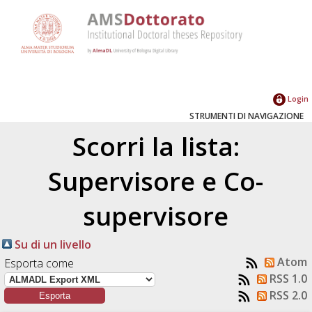
Login
STRUMENTI DI NAVIGAZIONE
Scorri la lista:
Supervisore e Co-
supervisore
Su di un livello
Atom
Esporta come
RSS 1.0
RSS 2.0