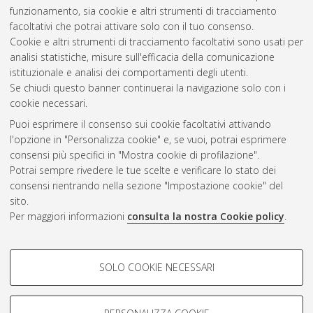
Dottorato di ricerca in
Biologia cellulare e molecolare
, 31
funzionamento, sia cookie e altri strumenti di tracciamento
Ciclo. DOI 10.6092/unibo/amsdottorato/9076.
facoltativi che potrai attivare solo con il tuo consenso.
Cookie e altri strumenti di tracciamento facoltativi sono usati per
Questa lista e' stata generata il
Sat Aug 8 20:48:21 2026
analisi statistiche, misure sull'efficacia della comunicazione
CEST
.
istituzionale e analisi dei comportamenti degli utenti.
Se chiudi questo banner continuerai la navigazione solo con i
cookie necessari.
Atom
Puoi esprimere il consenso sui cookie facoltativi attivando
Rss 1.0
l'opzione in "Personalizza cookie" e, se vuoi, potrai esprimere
consensi più specifici in "Mostra cookie di profilazione".
Rss 2.0
Potrai sempre rivedere le tue scelte e verificare lo stato dei
consensi rientrando nella sezione "Impostazione cookie" del
sito.
AMS Dottorato
Per maggiori informazioni
consulta la nostra Cookie policy
.
ISSN: 2038-7946
Servizio implementato e gestito da
AlmaDL
COOKIE DI PROFILAZIONE -
Impostazioni Cookie
SOLO COOKIE NECESSARI
Informativa sulla privacy
FACOLTATIVI
Condizioni d’uso del sito
Si tratta di cookie utilizzati per analizzare le caratteristiche della
navigazione degli utenti, creare profili in base al loro comportamento