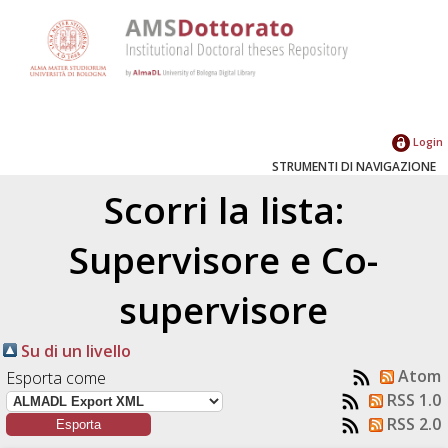
Login
STRUMENTI DI NAVIGAZIONE
Scorri la lista:
Supervisore e Co-
supervisore
Su di un livello
Atom
Esporta come
RSS 1.0
RSS 2.0