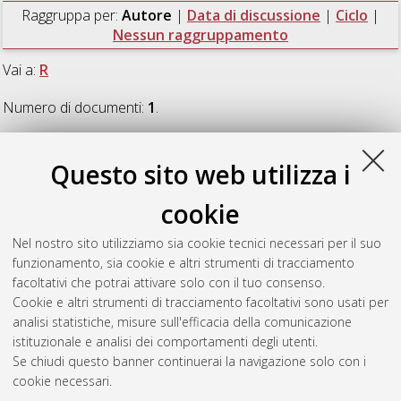
Raggruppa per:
Autore
|
Data di discussione
|
Ciclo
|
Nessun raggruppamento
Vai a:
R
Numero di documenti:
1
.
R
Questo sito web utilizza i
cookie
Rufo Rubio, Irene
(2024)
Libertà di espressione e calunnie e
offese contro il Re di Spagna
, [Dissertation thesis], Alma Mater
Nel nostro sito utilizziamo sia cookie tecnici necessari per il suo
Studiorum Università di Bologna. Dottorato di ricerca in
funzionamento, sia cookie e altri strumenti di tracciamento
Scienze giuridiche
, 36 Ciclo.
facoltativi che potrai attivare solo con il tuo consenso.
Cookie e altri strumenti di tracciamento facoltativi sono usati per
Questa lista e' stata generata il
Wed Aug 5 20:43:37 2026
analisi statistiche, misure sull'efficacia della comunicazione
CEST
.
istituzionale e analisi dei comportamenti degli utenti.
Se chiudi questo banner continuerai la navigazione solo con i
cookie necessari.
Atom