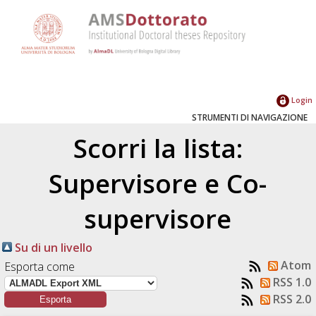
Login
STRUMENTI DI NAVIGAZIONE
Scorri la lista:
Supervisore e Co-
supervisore
Su di un livello
Atom
Esporta come
RSS 1.0
RSS 2.0