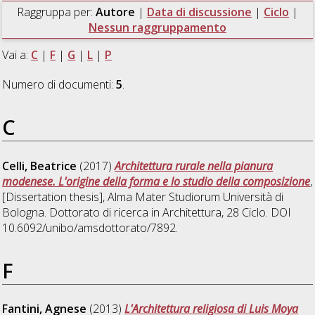
Raggruppa per:
Autore
|
Data di discussione
|
Ciclo
|
Nessun raggruppamento
Vai a:
C
|
F
|
G
|
L
|
P
Numero di documenti:
5
.
C
Celli, Beatrice
(2017)
Architettura rurale nella pianura
modenese. L'origine della forma e lo studio della composizione
,
[Dissertation thesis], Alma Mater Studiorum Università di
Bologna. Dottorato di ricerca in
Architettura
, 28 Ciclo. DOI
10.6092/unibo/amsdottorato/7892.
F
Fantini, Agnese
(2013)
L'Architettura religiosa di Luis Moya