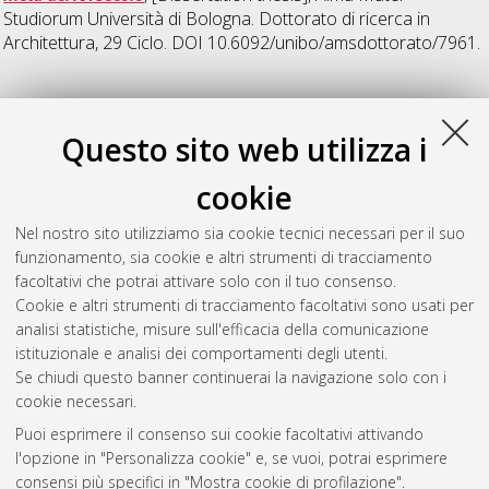
Studiorum Università di Bologna. Dottorato di ricerca in
Architettura
, 29 Ciclo. DOI 10.6092/unibo/amsdottorato/7961.
P
Questo sito web utilizza i
Pulelli, Lorena
(2009)
Architettura delle centrali idroelettriche
cookie
italiane 1910-1940. L'esperienza di Giovanni Muzio e Piero
Portaluppi
, [Dissertation thesis], Alma Mater Studiorum
Nel nostro sito utilizziamo sia cookie tecnici necessari per il suo
Università di Bologna. Dottorato di ricerca in
Composizione
funzionamento, sia cookie e altri strumenti di tracciamento
architettonica
, 21 Ciclo. DOI
facoltativi che potrai attivare solo con il tuo consenso.
10.6092/unibo/amsdottorato/1500.
Cookie e altri strumenti di tracciamento facoltativi sono usati per
analisi statistiche, misure sull'efficacia della comunicazione
Questa lista e' stata generata il
Fri Aug 7 20:45:22 2026 CEST
.
istituzionale e analisi dei comportamenti degli utenti.
Se chiudi questo banner continuerai la navigazione solo con i
cookie necessari.
Atom
Puoi esprimere il consenso sui cookie facoltativi attivando
Rss 1.0
l'opzione in "Personalizza cookie" e, se vuoi, potrai esprimere
consensi più specifici in "Mostra cookie di profilazione".
Rss 2.0