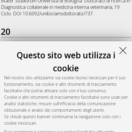
Mater Studiorum Università di Bologna. Dottorato di ricerca in
Diagnostica collaterale in medicina interna veterinaria
, 19
Ciclo. DOI 10.6092/unibo/amsdottorato/737.
20
Mazzi, Antonella
(2008)
Valutazione del rapporto urinario
Questo sito web utilizza i
proteine totali/creatinina e albumina/creatinina in cani affetti
da iperadrenocorticismo e da diabete mellito
, [Dissertation
cookie
thesis], Alma Mater Studiorum Università di Bologna.
Dottorato di ricerca in
Diagnostica collaterale in medicina
Nel nostro sito utilizziamo sia cookie tecnici necessari per il suo
interna veterinaria
, 20 Ciclo. DOI
funzionamento, sia cookie e altri strumenti di tracciamento
10.6092/unibo/amsdottorato/1138.
facoltativi che potrai attivare solo con il tuo consenso.
Cookie e altri strumenti di tracciamento facoltativi sono usati per
Questa lista e' stata generata il
Sat Aug 8 20:49:08 2026
analisi statistiche, misure sull'efficacia della comunicazione
CEST
.
istituzionale e analisi dei comportamenti degli utenti.
Se chiudi questo banner continuerai la navigazione solo con i
cookie necessari.
Atom
Puoi esprimere il consenso sui cookie facoltativi attivando