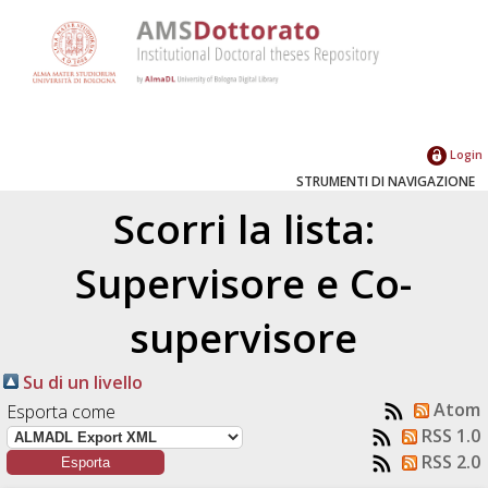
Login
STRUMENTI DI NAVIGAZIONE
Scorri la lista:
Supervisore e Co-
supervisore
Su di un livello
Atom
Esporta come
RSS 1.0
RSS 2.0