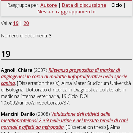
Raggruppa per:
Autore
|
Data di discussione
|
Ciclo
|
Nessun raggruppamento
Vai a:
19
|
20
Numero di documenti:
3
.
19
Agnoli, Chiara
(2007)
Rilevanza prognostica di marker di
angiogenesi in corso di malattie linfoproliferative nella specie
canina
, [Dissertation thesis], Alma Mater Studiorum Università
di Bologna. Dottorato di ricerca in
Diagnostica collaterale in
medicina interna veterinaria
, 19 Ciclo. DOI
10.6092/unibo/amsdottorato/87.
Mancini, Danilo
(2008)
Valutazione dell'attività delle
metalloproteinasi 2 e 9 nelle urine e nel tessuto renale di cani
normali e affetti da nefropatia
, [Dissertation thesis], Alma