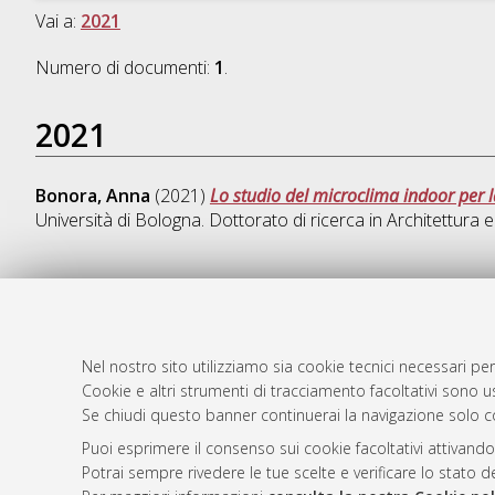
Vai a:
2021
Numero di documenti:
1
.
2021
Bonora, Anna
(2021)
Lo studio del microclima indoor per l
Università di Bologna. Dottorato di ricerca in
Architettura e
AMS Dotto
Atom
ISSN: 2038
Nel nostro sito utilizziamo sia cookie tecnici necessari per
Rss 1.0
Cookie e altri strumenti di tracciamento facoltativi sono us
Servizio i
Se chiudi questo banner continuerai la navigazione solo c
Rss 2.0
Impostazio
Informativa
Puoi esprimere il consenso sui cookie facoltativi attivando
Potrai sempre rivedere le tue scelte e verificare lo stato 
Condizioni 