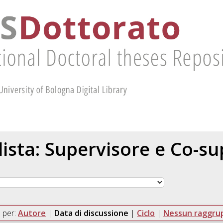
 lista: Supervisore e Co-s
 per:
Autore
|
Data di discussione
|
Ciclo
|
Nessun raggr