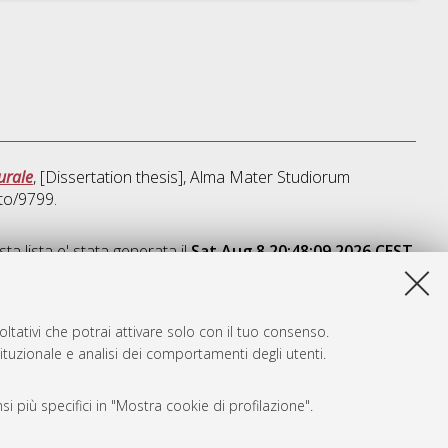
urale
, [Dissertation thesis], Alma Mater Studiorum
to/9799.
ta lista e' stata generata il
Sat Aug 8 20:48:09 2026 CEST
.
ltativi che potrai attivare solo con il tuo consenso.
tituzionale e analisi dei comportamenti degli utenti.
i più specifici in "Mostra cookie di profilazione".