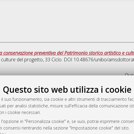
a conservazione preventiva del Patrimonio storico artistico e cult
 culture del progetto
, 33 Ciclo. DOI 10.48676/unibo/amsdottora
Ques
Questo sito web utilizza i cookie
rato
-7946
 il suo funzionamento, sia cookie e altri strumenti di tracciamento faco
ati per analisi statistiche, misure sull'efficacia della comunicazione is
mplementato e gestito da
AlmaDL
on i cookie necessari.
ni Cookie
 sulla privacy
 l'opzione in "Personalizza cookie" e, se vuoi, potrai esprimere consens
dei consensi rientrando nella sezione "Impostazione cookie" del sito.
d’uso del sito