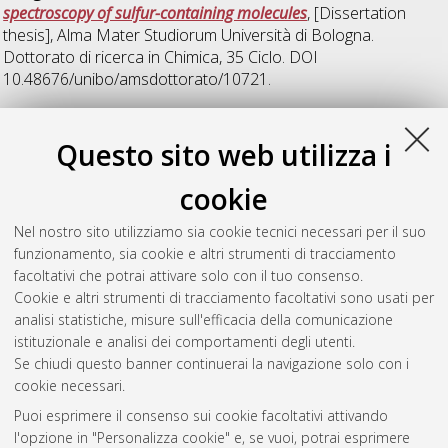
spectroscopy of sulfur-containing molecules
, [Dissertation
thesis], Alma Mater Studiorum Università di Bologna.
Dottorato di ricerca in
Chimica
, 35 Ciclo. DOI
10.48676/unibo/amsdottorato/10721.
37
Questo sito web utilizza i
cookie
Sun, Fufei
(2025)
Rotational spectroscopy and modelling of
halogenated carboxylic acids and their hydrated complexes
,
Nel nostro sito utilizziamo sia cookie tecnici necessari per il suo
[Dissertation thesis], Alma Mater Studiorum Università di
funzionamento, sia cookie e altri strumenti di tracciamento
Bologna. Dottorato di ricerca in
Chimica
, 37 Ciclo.
facoltativi che potrai attivare solo con il tuo consenso.
Cookie e altri strumenti di tracciamento facoltativi sono usati per
Questa lista e' stata generata il
Wed Aug 5 20:48:28 2026
analisi statistiche, misure sull'efficacia della comunicazione
CEST
.
istituzionale e analisi dei comportamenti degli utenti.
Se chiudi questo banner continuerai la navigazione solo con i
cookie necessari.
Atom
Puoi esprimere il consenso sui cookie facoltativi attivando
Rss 1.0
l'opzione in "Personalizza cookie" e, se vuoi, potrai esprimere