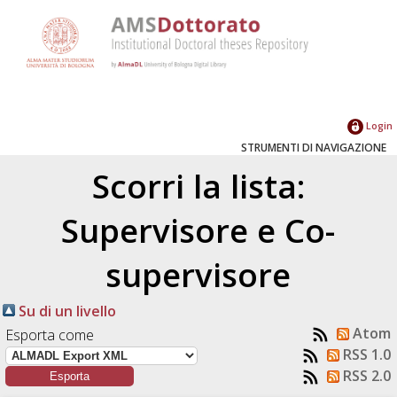
Login
STRUMENTI DI NAVIGAZIONE
Scorri la lista:
Supervisore e Co-
supervisore
Su di un livello
Atom
Esporta come
RSS 1.0
RSS 2.0