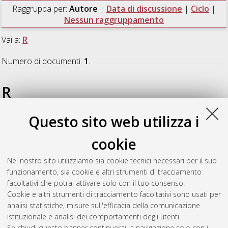
Raggruppa per:
Autore
|
Data di discussione
|
Ciclo
|
Nessun raggruppamento
Vai a:
R
Numero di documenti:
1
.
R
Questo sito web utilizza i
Ramirez Almeyda, Jacqueline
(2017)
Lignocellulosic Crops in
Europe: Integrating Crop Yield Potentials with Land Potentials
,
cookie
[Dissertation thesis], Alma Mater Studiorum Università di
Bologna. Dottorato di ricerca in
Scienze e tecnologie agrarie,
Nel nostro sito utilizziamo sia cookie tecnici necessari per il suo
ambientali e alimentari
, 29 Ciclo. DOI
funzionamento, sia cookie e altri strumenti di tracciamento
10.6092/unibo/amsdottorato/7854.
facoltativi che potrai attivare solo con il tuo consenso.
Cookie e altri strumenti di tracciamento facoltativi sono usati per
Questa lista e' stata generata il
Sat Aug 8 20:47:45 2026
analisi statistiche, misure sull'efficacia della comunicazione
CEST
.
istituzionale e analisi dei comportamenti degli utenti.
Se chiudi questo banner continuerai la navigazione solo con i