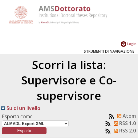
Login
STRUMENTI DI NAVIGAZIONE
Scorri la lista:
Supervisore e Co-
supervisore
Su di un livello
Atom
Esporta come
RSS 1.0
RSS 2.0