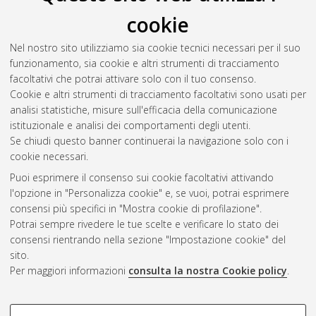
cookie
Tognacci, Federica
(2009)
Previdenza complementare:
evoluzione e tendenze
, [Dissertation thesis], Alma Mater
Nel nostro sito utilizziamo sia cookie tecnici necessari per il suo
Studiorum Università di Bologna. Dottorato di ricerca in
Diritto
funzionamento, sia cookie e altri strumenti di tracciamento
del lavoro
, 21 Ciclo. DOI 10.6092/unibo/amsdottorato/2065.
facoltativi che potrai attivare solo con il tuo consenso.
Cookie e altri strumenti di tracciamento facoltativi sono usati per
Questa lista e' stata generata il
Wed Aug 5 20:43:51 2026
analisi statistiche, misure sull'efficacia della comunicazione
CEST
.
istituzionale e analisi dei comportamenti degli utenti.
Se chiudi questo banner continuerai la navigazione solo con i
cookie necessari.
Atom
Puoi esprimere il consenso sui cookie facoltativi attivando
Rss 1.0
l'opzione in "Personalizza cookie" e, se vuoi, potrai esprimere
consensi più specifici in "Mostra cookie di profilazione".
Rss 2.0
Potrai sempre rivedere le tue scelte e verificare lo stato dei
consensi rientrando nella sezione "Impostazione cookie" del
sito.
AMS Dottorato
Per maggiori informazioni
consulta la nostra Cookie policy
.
ISSN: 2038-7946
Servizio implementato e gestito da
AlmaDL
COOKIE DI PROFILAZIONE -
Impostazioni Cookie