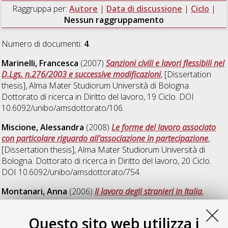
Raggruppa per:
Autore
|
Data di discussione
|
Ciclo
|
Nessun raggruppamento
Numero di documenti:
4
.
Marinelli, Francesca
(2007)
Sanzioni civili e lavori flessibili nel
D.Lgs. n.276/2003 e successive modificazioni
, [Dissertation
thesis], Alma Mater Studiorum Università di Bologna.
Dottorato di ricerca in
Diritto del lavoro
, 19 Ciclo. DOI
10.6092/unibo/amsdottorato/106.
Miscione, Alessandra
(2008)
Le forme del lavoro associato
con particolare riguardo all'associazione in partecipazione
,
[Dissertation thesis], Alma Mater Studiorum Università di
Bologna. Dottorato di ricerca in
Diritto del lavoro
, 20 Ciclo.
DOI 10.6092/unibo/amsdottorato/754.
Montanari, Anna
(2006)
Il lavoro degli stranieri in Italia
,
[Dissertation thesis], Alma Mater Studiorum Università di
Bologna. Dottorato di ricerca in
Diritto del lavoro
, 17 Ciclo.
Questo sito web utilizza i
DOI 10.6092/unibo/amsdottorato/55.