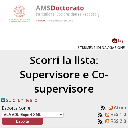
Login
STRUMENTI DI NAVIGAZIONE
Scorri la lista:
Supervisore e Co-
supervisore
Su di un livello
Atom
Esporta come
RSS 1.0
RSS 2.0