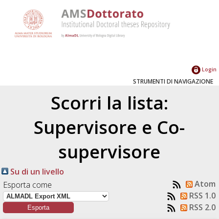
Login
STRUMENTI DI NAVIGAZIONE
Scorri la lista:
Supervisore e Co-
supervisore
Su di un livello
Atom
Esporta come
RSS 1.0
RSS 2.0