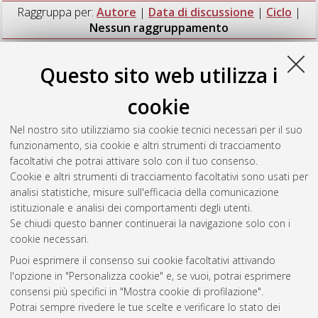
Raggruppa per:
Autore
|
Data di discussione
|
Ciclo
|
Nessun raggruppamento
Numero di documenti:
1
.
Questo sito web utilizza i
Madda, Khadija
(2018)
La maschera di Giuha tra
cookie
metamorfosi, pluralismo culturale e identita sdoppiate
,
[Dissertation thesis], Alma Mater Studiorum Università di
Nel nostro sito utilizziamo sia cookie tecnici necessari per il suo
Bologna. Dottorato di ricerca in
Scienze pedagogiche
, 29
funzionamento, sia cookie e altri strumenti di tracciamento
Ciclo. DOI 10.6092/unibo/amsdottorato/8710.
facoltativi che potrai attivare solo con il tuo consenso.
Cookie e altri strumenti di tracciamento facoltativi sono usati per
Questa lista e' stata generata il
Sat Aug 8 20:46:14 2026
analisi statistiche, misure sull'efficacia della comunicazione
CEST
.
istituzionale e analisi dei comportamenti degli utenti.
Se chiudi questo banner continuerai la navigazione solo con i
cookie necessari.
Atom
Puoi esprimere il consenso sui cookie facoltativi attivando
Rss 1.0
l'opzione in "Personalizza cookie" e, se vuoi, potrai esprimere
consensi più specifici in "Mostra cookie di profilazione".
Rss 2.0
Potrai sempre rivedere le tue scelte e verificare lo stato dei