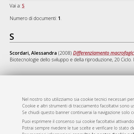
Vai a:
S
Numero di documenti:
1
.
S
Scordari, Alessandra
(2008)
Differenziamento macrofagico: 
Biotecnologie dello sviluppo e della riproduzione
, 20 Cicl
AMS Dotto
Atom
ISSN: 2038
Nel nostro sito utilizziamo sia cookie tecnici necessari per
Rss 1.0
Cookie e altri strumenti di tracciamento facoltativi sono us
Servizio i
Se chiudi questo banner continuerai la navigazione solo c
Rss 2.0
Impostazio
Informativa
Puoi esprimere il consenso sui cookie facoltativi attivando
Potrai sempre rivedere le tue scelte e verificare lo stato 
Condizioni 