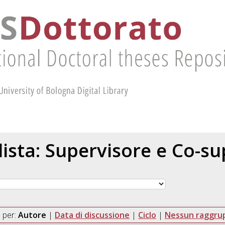
 lista: Supervisore e Co-s
 per:
Autore
|
Data di discussione
|
Ciclo
|
Nessun raggr