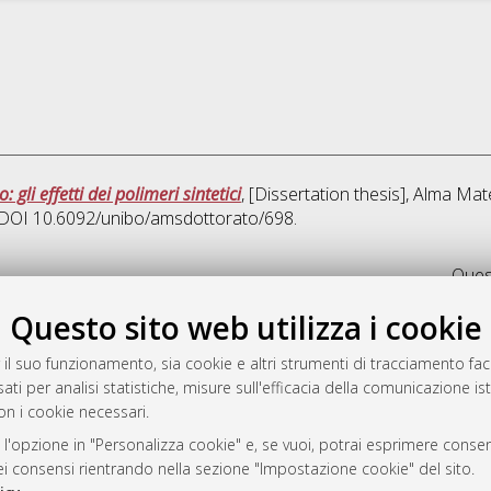
gli effetti dei polimeri sintetici
, [Dissertation thesis], Alma Mat
o. DOI 10.6092/unibo/amsdottorato/698.
Quest
Questo sito web utilizza i cookie
rato
-7946
 il suo funzionamento, sia cookie e altri strumenti di tracciamento faco
ati per analisi statistiche, misure sull'efficacia della comunicazione is
mplementato e gestito da
AlmaDL
on i cookie necessari.
ni Cookie
 sulla privacy
 l'opzione in "Personalizza cookie" e, se vuoi, potrai esprimere consens
dei consensi rientrando nella sezione "Impostazione cookie" del sito.
d’uso del sito