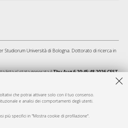
er Studiorum Università di Bologna. Dottorato di ricerca in
a lista e' stata generata il
Thu Aug 6 20:45:48 2026 CEST
.
ltativi che potrai attivare solo con il tuo consenso.
tituzionale e analisi dei comportamenti degli utenti.
i più specifici in "Mostra cookie di profilazione".