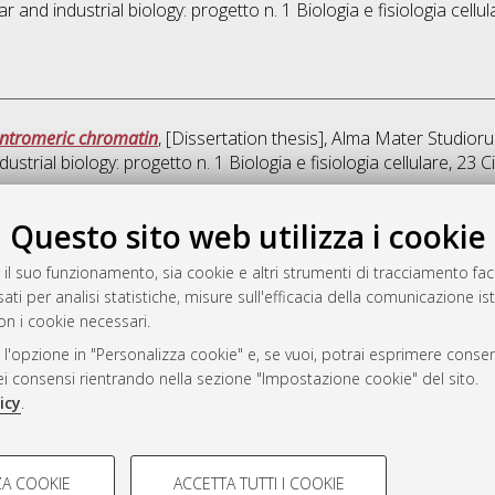
r and industrial biology: progetto n. 1 Biologia e fisiologia cellul
centromeric chromatin
, [Dissertation thesis], Alma Mater Studior
ustrial biology: progetto n. 1 Biologia e fisiologia cellulare
, 23 
Que
Questo sito web utilizza i cookie
 il suo funzionamento, sia cookie e altri strumenti di tracciamento faco
rato
ati per analisi statistiche, misure sull'efficacia della comunicazione is
-7946
on i cookie necessari.
mplementato e gestito da
AlmaDL
 l'opzione in "Personalizza cookie" e, se vuoi, potrai esprimere consens
ni Cookie
dei consensi rientrando nella sezione "Impostazione cookie" del sito.
 sulla privacy
icy
.
d’uso del sito
COOKIE TECNICI - NECES
A COOKIE
ACCETTA TUTTI I COOKIE