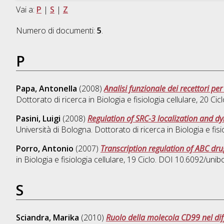
Vai a:
P
|
S
|
Z
Numero di documenti:
5
.
P
Papa, Antonella
(2008)
Analisi funzionale dei recettori p
Dottorato di ricerca in
Biologia e fisiologia cellulare
, 20 Ci
Pasini, Luigi
(2008)
Regulation of SRC-3 localization and d
Università di Bologna. Dottorato di ricerca in
Biologia e fisi
Porro, Antonio
(2007)
Transcription regulation of ABC dr
in
Biologia e fisiologia cellulare
, 19 Ciclo. DOI 10.6092/uni
S
Sciandra, Marika
(2010)
Ruolo della molecola CD99 nel di