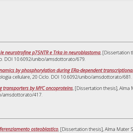
er le neurotrofine p75NTR e Trka in neuroblastoma
, [Dissertation
clo. DOI 10.6092/unibo/amsdottorato/679.
ynamics by phosphorylation during ERα-dependent transcriptional
ologia cellulare
, 20 Ciclo. DOI 10.6092/unibo/amsdottorato/681.
ug transporters by MYC oncoproteins
, [Dissertation thesis], Alma
bo/amsdottorato/417.
fferenziamento osteoblastico
, [Dissertation thesis], Alma Mater 