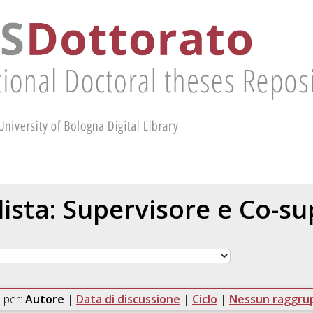
 lista: Supervisore e Co-s
 per:
Autore
|
Data di discussione
|
Ciclo
|
Nessun raggr