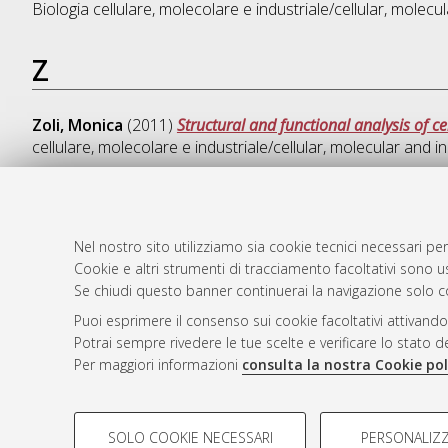
Biologia cellulare, molecolare e industriale/cellular, molecula
Z
Zoli, Monica
(2011)
Structural and functional analysis of 
cellulare, molecolare e industriale/cellular, molecular and ind
Nel nostro sito utilizziamo sia cookie tecnici necessari per
AMS Dotto
Atom
Cookie e altri strumenti di tracciamento facoltativi sono us
ISSN: 2038
Rss 1.0
Se chiudi questo banner continuerai la navigazione solo c
Servizio i
Puoi esprimere il consenso sui cookie facoltativi attivando
Rss 2.0
Impostazio
Potrai sempre rivedere le tue scelte e verificare lo stato 
Informativa
Per maggiori informazioni
consulta la nostra Cookie pol
Condizioni 
COOKIE DI PROFILAZIONE - FACOLTATIVI
SOLO COOKIE NECESSARI
PERSONALIZZ