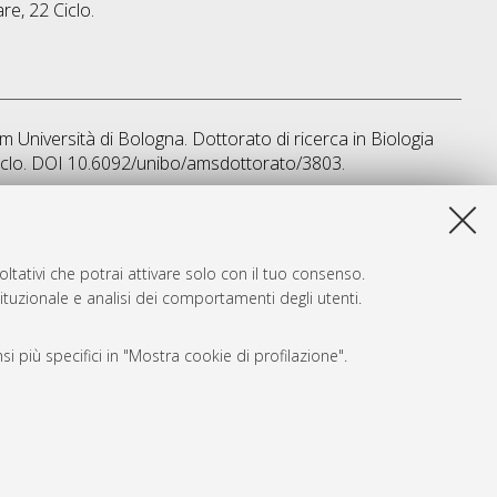
are
, 22 Ciclo.
um Università di Bologna. Dottorato di ricerca in
Biologia
Ciclo. DOI 10.6092/unibo/amsdottorato/3803.
sta lista e' stata generata il
Fri Aug 7 20:46:53 2026 CEST
.
ltativi che potrai attivare solo con il tuo consenso.
tituzionale e analisi dei comportamenti degli utenti.
i più specifici in "Mostra cookie di profilazione".
SARI