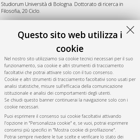
Studiorum Università di Bologna. Dottorato di ricerca in
Filosofia
, 20 Ciclo.
T
Questo sito web utilizza i
cookie
Tredanaro, Emanuele
(2009)
Libertà e autocoscienza in Kant
tra conoscenza teoretica e filosofia morale
, [Dissertation
Nel nostro sito utilizziamo sia cookie tecnici necessari per il suo
thesis], Alma Mater Studiorum Università di Bologna.
funzionamento, sia cookie e altri strumenti di tracciamento
Dottorato di ricerca in
Filosofia
, 20 Ciclo.
facoltativi che potrai attivare solo con il tuo consenso.
Cookie e altri strumenti di tracciamento facoltativi sono usati per
Questa lista e' stata generata il
Sun Aug 9 20:43:36 2026
analisi statistiche, misure sull'efficacia della comunicazione
CEST
.
istituzionale e analisi dei comportamenti degli utenti.
Se chiudi questo banner continuerai la navigazione solo con i
cookie necessari.
Atom
Puoi esprimere il consenso sui cookie facoltativi attivando
Rss 1.0
l'opzione in "Personalizza cookie" e, se vuoi, potrai esprimere
consensi più specifici in "Mostra cookie di profilazione".
Rss 2.0
Potrai sempre rivedere le tue scelte e verificare lo stato dei