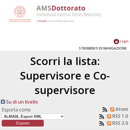
Login
STRUMENTI DI NAVIGAZIONE
Scorri la lista:
Supervisore e Co-
supervisore
Su di un livello
Atom
Esporta come
RSS 1.0
RSS 2.0