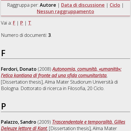
Raggruppa per:
Autore
|
Data di discussione
|
Ciclo
|
Nessun raggruppamento
Vai a:
F
|
P
|
T
Numero di documenti:
3
.
F
Ferdori, Donato
(2008)
Autonomia, comunità, «umanità»:
l’etica kantiana di fronte ad una sfida comunitarista
,
[Dissertation thesis], Alma Mater Studiorum Università di
Bologna. Dottorato di ricerca in
Filosofia
, 20 Ciclo.
P
Palazzo, Sandro
(2009)
Trascendentale e temporalità. Gilles
Deleuze lettore di Kant
, [Dissertation thesis], Alma Mater