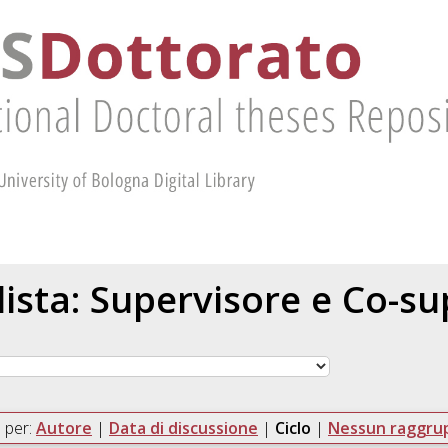
 lista: Supervisore e Co-s
 per:
Autore
|
Data di discussione
|
Ciclo
|
Nessun raggr