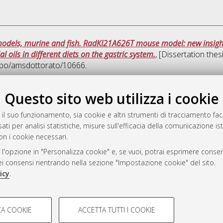
odels, murine and fish. RadKI21A626T mouse model: new insights
l oils in different diets on the gastric system.
, [Dissertation the
nibo/amsdottorato/10666.
Que
Questo sito web utilizza i cookie
 il suo funzionamento, sia cookie e altri strumenti di tracciamento faco
rato
ati per analisi statistiche, misure sull'efficacia della comunicazione is
-7946
on i cookie necessari.
mplementato e gestito da
AlmaDL
 l'opzione in "Personalizza cookie" e, se vuoi, potrai esprimere consens
ni Cookie
dei consensi rientrando nella sezione "Impostazione cookie" del sito.
 sulla privacy
icy
.
d’uso del sito
COOKIE TECNICI - NECES
A COOKIE
ACCETTA TUTTI I COOKIE
lla navigazione degli utenti, creare
Si tratta di cookie tecnici utilizzati
i Bologna, 2007-2026.