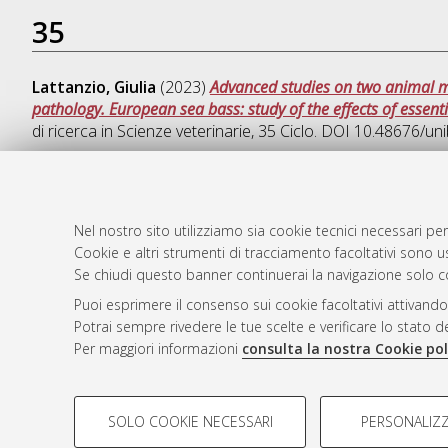
35
Lattanzio, Giulia
(2023)
Advanced studies on two animal m
pathology. European sea bass: study of the effects of essentia
di ricerca in
Scienze veterinarie
, 35 Ciclo. DOI 10.48676/u
Nel nostro sito utilizziamo sia cookie tecnici necessari per
AMS Dotto
Atom
Cookie e altri strumenti di tracciamento facoltativi sono us
ISSN: 2038
Se chiudi questo banner continuerai la navigazione solo c
Rss 1.0
Servizio i
Puoi esprimere il consenso sui cookie facoltativi attivando
Rss 2.0
Impostazio
Potrai sempre rivedere le tue scelte e verificare lo stato 
Informativa
Per maggiori informazioni
consulta la nostra Cookie pol
Condizioni 
COOKIE DI PROFILAZIONE - FACOLTATIVI
SOLO COOKIE NECESSARI
PERSONALIZZ
Si tratta di cookie utilizzati per analizzare le caratteristiche de
© ALMA MATER STUDIORUM - Università d