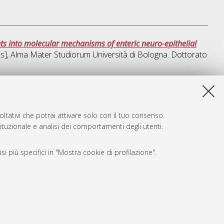
 into molecular mechanisms of enteric neuro-epithelial
sis], Alma Mater Studiorum Università di Bologna. Dottorato
sta lista e' stata generata il
Fri Aug 7 20:46:17 2026 CEST
.
ltativi che potrai attivare solo con il tuo consenso.
tituzionale e analisi dei comportamenti degli utenti.
i più specifici in "Mostra cookie di profilazione".
SARI
, a titolo esemplificativo, per il corretto funzionamento del sito,