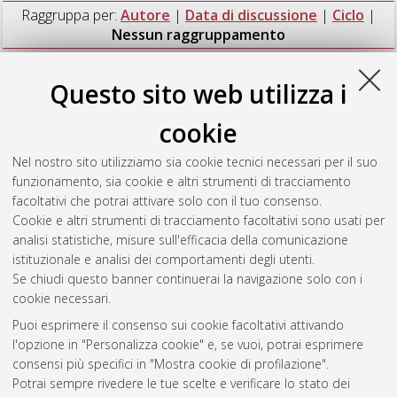
Raggruppa per:
Autore
|
Data di discussione
|
Ciclo
|
Nessun raggruppamento
Numero di documenti:
1
.
Questo sito web utilizza i
Adami, Marco
(2013)
Characterization of the genetic control of
cookie
fruit flesh color in peach
, [Dissertation thesis], Alma Mater
Studiorum Università di Bologna. Dottorato di ricerca in
Nel nostro sito utilizziamo sia cookie tecnici necessari per il suo
Colture arboree ed agrosistemi forestali ornamentali e
funzionamento, sia cookie e altri strumenti di tracciamento
paesaggistici
, 25 Ciclo. DOI
facoltativi che potrai attivare solo con il tuo consenso.
10.6092/unibo/amsdottorato/5821.
Cookie e altri strumenti di tracciamento facoltativi sono usati per
analisi statistiche, misure sull'efficacia della comunicazione
Questa lista e' stata generata il
Fri Aug 7 20:45:02 2026 CEST
.
istituzionale e analisi dei comportamenti degli utenti.
Se chiudi questo banner continuerai la navigazione solo con i
cookie necessari.
Atom
Puoi esprimere il consenso sui cookie facoltativi attivando
Rss 1.0
l'opzione in "Personalizza cookie" e, se vuoi, potrai esprimere
consensi più specifici in "Mostra cookie di profilazione".
Rss 2.0
Potrai sempre rivedere le tue scelte e verificare lo stato dei