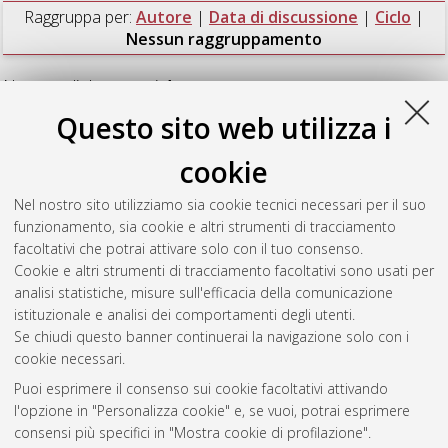
Raggruppa per:
Autore
|
Data di discussione
|
Ciclo
|
Nessun raggruppamento
Numero di documenti:
1
.
Questo sito web utilizza i
Fattizzo, Daniele
(2024)
Attitude and trajectory control
system design for the emergency maneuver of a unmanned
cookie
helicopter
, [Dissertation thesis], Alma Mater Studiorum
Università di Bologna. Dottorato di ricerca in
Scienze e
Nel nostro sito utilizziamo sia cookie tecnici necessari per il suo
tecnologie aerospaziali
, 36 Ciclo. DOI
funzionamento, sia cookie e altri strumenti di tracciamento
10.48676/unibo/amsdottorato/11659.
facoltativi che potrai attivare solo con il tuo consenso.
Cookie e altri strumenti di tracciamento facoltativi sono usati per
Questa lista e' stata generata il
Sat Aug 8 20:48:06 2026
analisi statistiche, misure sull'efficacia della comunicazione
CEST
.
istituzionale e analisi dei comportamenti degli utenti.
Se chiudi questo banner continuerai la navigazione solo con i
cookie necessari.
Atom
Puoi esprimere il consenso sui cookie facoltativi attivando
Rss 1.0
l'opzione in "Personalizza cookie" e, se vuoi, potrai esprimere
consensi più specifici in "Mostra cookie di profilazione".
Rss 2.0