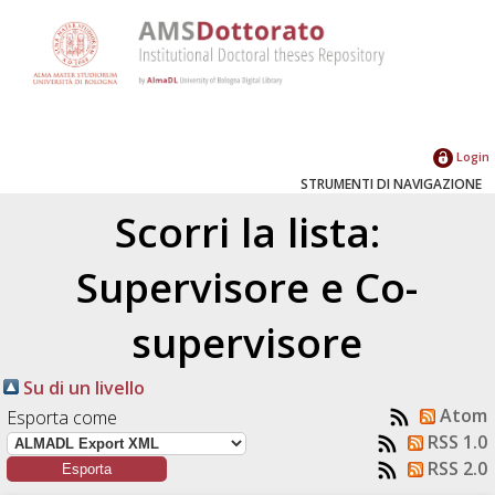
Login
STRUMENTI DI NAVIGAZIONE
Scorri la lista:
Supervisore e Co-
supervisore
Su di un livello
Atom
Esporta come
RSS 1.0
RSS 2.0