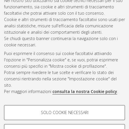
Nel nostro sito utilizziamo sia cookie tecnici necessari per il suo
Oncologia, ematologia e patologia
, 30 Ciclo. DOI
funzionamento, sia cookie e altri strumenti di tracciamento
10.6092/unibo/amsdottorato/8663.
facoltativi che potrai attivare solo con il tuo consenso.
Cookie e altri strumenti di tracciamento facoltativi sono usati per
Questa lista e' stata generata il
Thu Aug 6 20:44:02 2026
analisi statistiche, misure sull'efficacia della comunicazione
CEST
.
istituzionale e analisi dei comportamenti degli utenti.
Se chiudi questo banner continuerai la navigazione solo con i
cookie necessari.
Atom
Puoi esprimere il consenso sui cookie facoltativi attivando
Rss 1.0
l'opzione in "Personalizza cookie" e, se vuoi, potrai esprimere
consensi più specifici in "Mostra cookie di profilazione".
Rss 2.0
Potrai sempre rivedere le tue scelte e verificare lo stato dei
consensi rientrando nella sezione "Impostazione cookie" del
AMS Dottorato
sito.
Per maggiori informazioni
consulta la nostra Cookie policy
.
ISSN: 2038-7946
Servizio implementato e gestito da
AlmaDL
Impostazioni Cookie
COOKIE DI PROFILAZIONE -
SOLO COOKIE NECESSARI
Informativa sulla privacy
FACOLTATIVI
Condizioni d’uso del sito
Si tratta di cookie utilizzati per analizzare le caratteristiche della