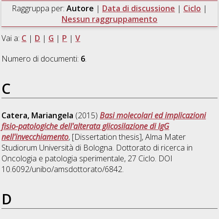
Raggruppa per:
Autore
|
Data di discussione
|
Ciclo
|
Nessun raggruppamento
Vai a:
C
|
D
|
G
|
P
|
V
Numero di documenti:
6
.
C
Catera, Mariangela
(2015)
Basi molecolari ed implicazioni
fisio-patologiche dell'alterata glicosilazione di IgG
nell'invecchiamento
, [Dissertation thesis], Alma Mater
Studiorum Università di Bologna. Dottorato di ricerca in
Oncologia e patologia sperimentale
, 27 Ciclo. DOI
10.6092/unibo/amsdottorato/6842.
D