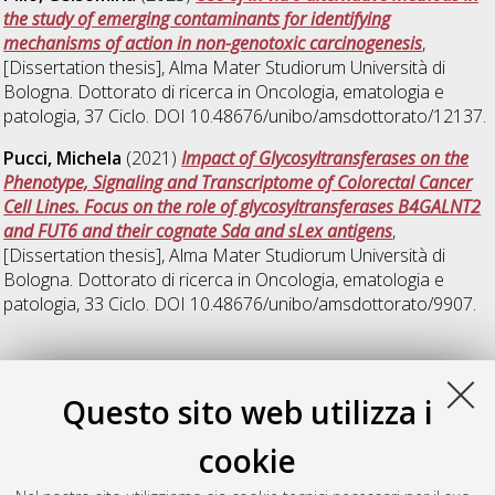
the study of emerging contaminants for identifying
mechanisms of action in non-genotoxic carcinogenesis
,
[Dissertation thesis], Alma Mater Studiorum Università di
Bologna. Dottorato di ricerca in
Oncologia, ematologia e
patologia
, 37 Ciclo. DOI 10.48676/unibo/amsdottorato/12137.
Pucci, Michela
(2021)
Impact of Glycosyltransferases on the
Phenotype, Signaling and Transcriptome of Colorectal Cancer
Cell Lines. Focus on the role of glycosyltransferases B4GALNT2
and FUT6 and their cognate Sda and sLex antigens
,
[Dissertation thesis], Alma Mater Studiorum Università di
Bologna. Dottorato di ricerca in
Oncologia, ematologia e
patologia
, 33 Ciclo. DOI 10.48676/unibo/amsdottorato/9907.
V
Questo sito web utilizza i
Venturi, Giulia
(2018)
The impact of ST6Gal-I in the
cookie
progression of colorectal cancer
, [Dissertation thesis], Alma
Mater Studiorum Università di Bologna. Dottorato di ricerca in