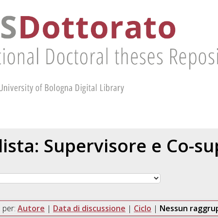
 lista: Supervisore e Co-s
 per:
Autore
|
Data di discussione
|
Ciclo
|
Nessun raggr