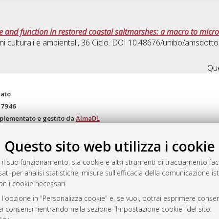
re and function in restored coastal saltmarshes: a macro to micr
i culturali e ambientali
, 36 Ciclo. DOI 10.48676/unibo/amsdott
Que
rato
-7946
mplementato e gestito da
AlmaDL
ni Cookie
Questo sito web utilizza i cookie
 sulla privacy
d’uso del sito
 il suo funzionamento, sia cookie e altri strumenti di tracciamento faco
ati per analisi statistiche, misure sull'efficacia della comunicazione is
on i cookie necessari.
i Bologna, 2007-2026.
 l'opzione in "Personalizza cookie" e, se vuoi, potrai esprimere consens
dei consensi rientrando nella sezione "Impostazione cookie" del sito.