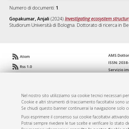
Numero di documenti:
1
.
Gopakumar, Anjali
(2024)
Investigating ecosystem structu
Studiorum Università di Bologna. Dottorato di ricerca in
Ben
AMS Dotto
Atom
ISSN: 2038
Rss 1.0
Servizio i
Rss 2.0
Impostazio
Informativa
Condizioni 
Nel nostro sito utilizziamo sia cookie tecnici necessari per
Cookie e altri strumenti di tracciamento facoltativi sono us
Se chiudi questo banner continuerai la navigazione solo c
© ALMA MATER STUDIORUM - Università d
Puoi esprimere il consenso sui cookie facoltativi attivando
Potrai sempre rivedere le tue scelte e verificare lo stato 