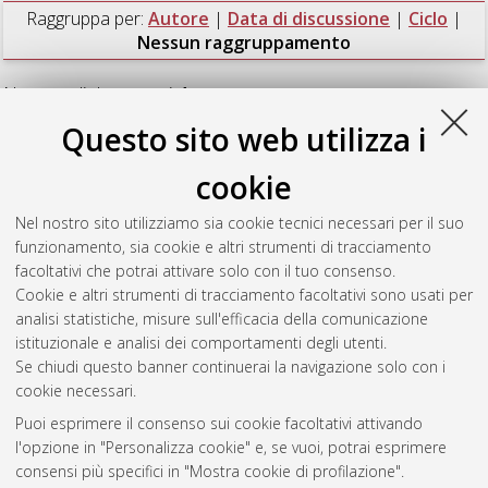
Raggruppa per:
Autore
|
Data di discussione
|
Ciclo
|
Nessun raggruppamento
Numero di documenti:
1
.
Questo sito web utilizza i
Rosini, Ramona
(2014)
From Radio Channel Modeling to a
System Level Perspective in Body-Centric Communications
,
cookie
[Dissertation thesis], Alma Mater Studiorum Università di
Bologna. Dottorato di ricerca in
Ingegneria elettronica,
Nel nostro sito utilizziamo sia cookie tecnici necessari per il suo
informatica e delle telecomunicazioni
, 26 Ciclo. DOI
funzionamento, sia cookie e altri strumenti di tracciamento
10.6092/unibo/amsdottorato/6419.
facoltativi che potrai attivare solo con il tuo consenso.
Cookie e altri strumenti di tracciamento facoltativi sono usati per
Questa lista e' stata generata il
Thu Aug 6 20:45:35 2026
analisi statistiche, misure sull'efficacia della comunicazione
CEST
.
istituzionale e analisi dei comportamenti degli utenti.
Se chiudi questo banner continuerai la navigazione solo con i
cookie necessari.
Atom
Puoi esprimere il consenso sui cookie facoltativi attivando
Rss 1.0
l'opzione in "Personalizza cookie" e, se vuoi, potrai esprimere
consensi più specifici in "Mostra cookie di profilazione".
Rss 2.0