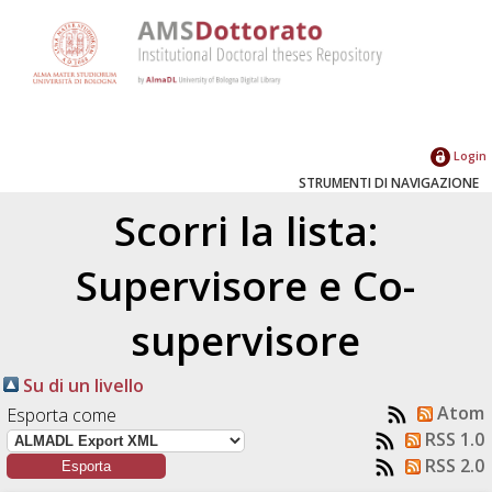
Login
STRUMENTI DI NAVIGAZIONE
Scorri la lista:
Supervisore e Co-
supervisore
Su di un livello
Atom
Esporta come
RSS 1.0
RSS 2.0