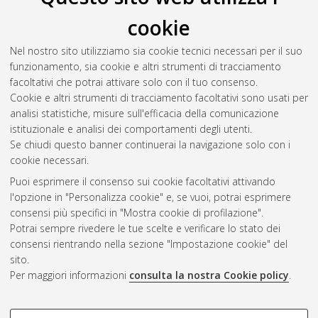
tra III e II secolo a.C.: antigrapha e archetipi nella
cookie
documentazione papiracea.
, [Dissertation thesis], Alma Mater
Studiorum Università di Bologna. Dottorato di ricerca in
Storia
Nel nostro sito utilizziamo sia cookie tecnici necessari per il suo
culture civilta'
, 30 Ciclo. DOI
funzionamento, sia cookie e altri strumenti di tracciamento
10.6092/unibo/amsdottorato/8629.
facoltativi che potrai attivare solo con il tuo consenso.
Cookie e altri strumenti di tracciamento facoltativi sono usati per
Questa lista e' stata generata il
Sat Aug 8 20:46:47 2026
analisi statistiche, misure sull'efficacia della comunicazione
CEST
.
istituzionale e analisi dei comportamenti degli utenti.
Se chiudi questo banner continuerai la navigazione solo con i
cookie necessari.
Atom
Puoi esprimere il consenso sui cookie facoltativi attivando
Rss 1.0
l'opzione in "Personalizza cookie" e, se vuoi, potrai esprimere
consensi più specifici in "Mostra cookie di profilazione".
Rss 2.0
Potrai sempre rivedere le tue scelte e verificare lo stato dei
consensi rientrando nella sezione "Impostazione cookie" del
sito.
AMS Dottorato
Per maggiori informazioni
consulta la nostra Cookie policy
.
ISSN: 2038-7946
Servizio implementato e gestito da
AlmaDL
Impostazioni Cookie
COOKIE DI PROFILAZIONE -