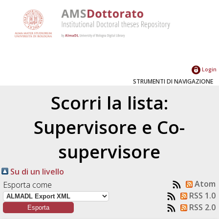
Login
STRUMENTI DI NAVIGAZIONE
Scorri la lista:
Supervisore e Co-
supervisore
Su di un livello
Atom
Esporta come
RSS 1.0
RSS 2.0