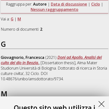
Raggruppa per:
Autore
|
Data di discussione
|
Ciclo
|
Nessun raggruppamento
Vai a:
G
|
M
Numero di documenti:
2
.
G
Giovagnorio, Francesca
(2021)
Doni ad Apollo. Analisi del
culto del dio in Beozia.
, [Dissertation thesis], Alma Mater
Studiorum Università di Bologna. Dottorato di ricerca in
Storia
culture civilta'
, 32 Ciclo. DOI
10.48676/unibo/amsdottorato/9734.
M
Questo sito web utilizza i
Mirizio, Giuditta
(2018)
Amministrare e comunicare in Egitto