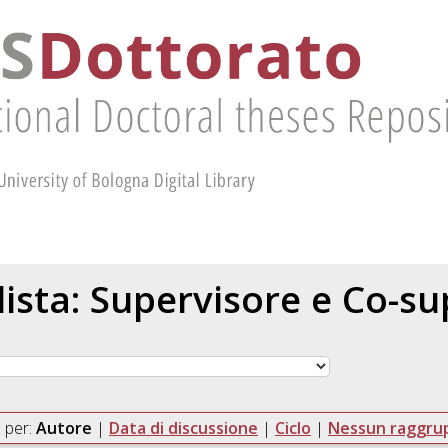
 lista: Supervisore e Co-s
 per:
Autore
|
Data di discussione
|
Ciclo
|
Nessun raggr