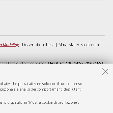
an Modeling
, [Dissertation thesis], Alma Mater Studiorum
sta lista e' stata generata il
Fri Aug 7 20:44:53 2026 CEST
.
ltativi che potrai attivare solo con il tuo consenso.
tituzionale e analisi dei comportamenti degli utenti.
i più specifici in "Mostra cookie di profilazione".