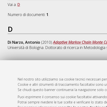
Vai a:
D
Numero di documenti:
1
.
D
Di Narzo, Antonio
(2010)
Adaptive Markov Chain Monte Car
Università di Bologna. Dottorato di ricerca in
Metodologia st
AMS Dotto
Atom
ISSN: 2038
Nel nostro sito utilizziamo sia cookie tecnici necessari per
Rss 1.0
Cookie e altri strumenti di tracciamento facoltativi sono us
Servizio i
Se chiudi questo banner continuerai la navigazione solo c
Rss 2.0
Impostazio
Informativa
Puoi esprimere il consenso sui cookie facoltativi attivando
Potrai sempre rivedere le tue scelte e verificare lo stato 
Condizioni 