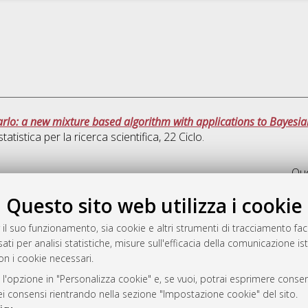
lo: a new mixture based algorithm with applications to Bayesi
atistica per la ricerca scientifica
, 22 Ciclo.
Que
Questo sito web utilizza i cookie
rato
-7946
 il suo funzionamento, sia cookie e altri strumenti di tracciamento faco
ati per analisi statistiche, misure sull'efficacia della comunicazione is
mplementato e gestito da
AlmaDL
on i cookie necessari.
ni Cookie
 sulla privacy
 l'opzione in "Personalizza cookie" e, se vuoi, potrai esprimere consens
dei consensi rientrando nella sezione "Impostazione cookie" del sito.
d’uso del sito