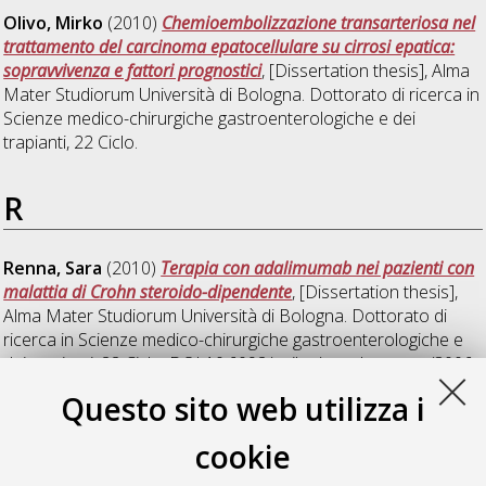
Olivo, Mirko
(2010)
Chemioembolizzazione transarteriosa nel
trattamento del carcinoma epatocellulare su cirrosi epatica:
sopravvivenza e fattori prognostici
, [Dissertation thesis], Alma
Mater Studiorum Università di Bologna. Dottorato di ricerca in
Scienze medico-chirurgiche gastroenterologiche e dei
trapianti
, 22 Ciclo.
R
Renna, Sara
(2010)
Terapia con adalimumab nei pazienti con
malattia di Crohn steroido-dipendente
, [Dissertation thesis],
Alma Mater Studiorum Università di Bologna. Dottorato di
ricerca in
Scienze medico-chirurgiche gastroenterologiche e
dei trapianti
, 22 Ciclo. DOI 10.6092/unibo/amsdottorato/3006.
Questo sito web utilizza i
Ruggeri, Rosario Fabio
(2011)
Ruolo dei geni NOD2, IL23R ed
ATG16L in una popolazione di pazienti siciliani con malattia di
cookie
Crohn
, [Dissertation thesis], Alma Mater Studiorum Università
di Bologna. Dottorato di ricerca in
Scienze chirurgiche: