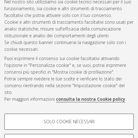
Nel nostro sito utilizziamo sia cookie tecnici necessari per il suo
progetto n. 3 "Scienze medico-chirurgiche
funzionamento, sia cookie e altri strumenti di tracciamento
gastroenterologiche e dei trapianti"
, 23 Ciclo. DOI
facoltativi che potrai attivare solo con il tuo consenso.
10.6092/unibo/amsdottorato/3838.
Cookie e altri strumenti di tracciamento facoltativi sono usati per
analisi statistiche, misure sull'efficacia della comunicazione
Questa lista e' stata generata il
Fri Aug 7 20:43:38 2026 CEST
.
istituzionale e analisi dei comportamenti degli utenti.
Se chiudi questo banner continuerai la navigazione solo con i
cookie necessari.
Atom
Puoi esprimere il consenso sui cookie facoltativi attivando
Rss 1.0
l'opzione in "Personalizza cookie" e, se vuoi, potrai esprimere
consensi più specifici in "Mostra cookie di profilazione".
Rss 2.0
Potrai sempre rivedere le tue scelte e verificare lo stato dei
consensi rientrando nella sezione "Impostazione cookie" del
AMS Dottorato
sito.
Per maggiori informazioni
consulta la nostra Cookie policy
.
ISSN: 2038-7946
Servizio implementato e gestito da
AlmaDL
Impostazioni Cookie
COOKIE DI PROFILAZIONE -
SOLO COOKIE NECESSARI
Informativa sulla privacy
FACOLTATIVI
Condizioni d’uso del sito
Si tratta di cookie utilizzati per analizzare le caratteristiche della