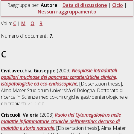
Raggruppa per:
Autore
|
Data di discussione
|
Ciclo
|
Nessun raggruppamento
Vai a:
C
|
M
|
O
|
R
Numero di documenti:
7
.
C
Civitavecchia, Giuseppe
(2009)
Neoplasie intraduttali
papillari mucinose del pancreas: caratteristiche cliniche,
istopatologiche ed eco-endoscopiche
, [Dissertation thesis],
Alma Mater Studiorum Università di Bologna. Dottorato di
ricerca in
Scienze medico-chirurgiche gastroenterologiche e
dei trapianti
, 21 Ciclo.
Criscuoli, Valeria
(2008)
Ruolo del Cytomegalovirus nelle
malattie infiammatorie croniche dell’intestino: decorso di
malattia e storia naturale
, [Dissertation thesis], Alma Mater