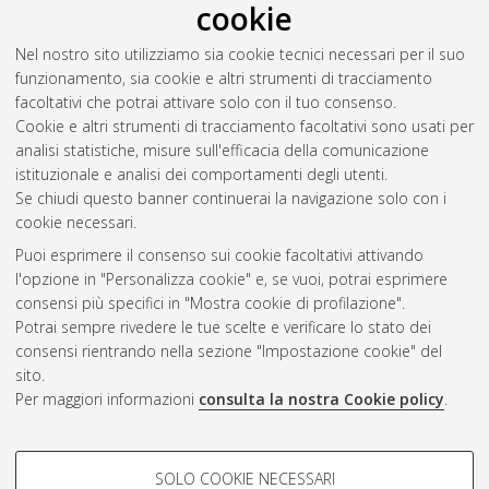
cookie
dell'Ottocento: l'intervento del sacerdote Giovanni Bosco tra
Torino e Roma (1846-1887)
, [Dissertation thesis], Alma Mater
Nel nostro sito utilizziamo sia cookie tecnici necessari per il suo
Studiorum Università di Bologna. Dottorato di ricerca in
Arti
funzionamento, sia cookie e altri strumenti di tracciamento
visive, performative, mediali
, 36 Ciclo.
facoltativi che potrai attivare solo con il tuo consenso.
Cookie e altri strumenti di tracciamento facoltativi sono usati per
Questa lista e' stata generata il
Thu Aug 6 20:48:48 2026
analisi statistiche, misure sull'efficacia della comunicazione
CEST
.
istituzionale e analisi dei comportamenti degli utenti.
Se chiudi questo banner continuerai la navigazione solo con i
cookie necessari.
Atom
Puoi esprimere il consenso sui cookie facoltativi attivando
Rss 1.0
l'opzione in "Personalizza cookie" e, se vuoi, potrai esprimere
consensi più specifici in "Mostra cookie di profilazione".
Rss 2.0
Potrai sempre rivedere le tue scelte e verificare lo stato dei
consensi rientrando nella sezione "Impostazione cookie" del
sito.
AMS Dottorato
Per maggiori informazioni
consulta la nostra Cookie policy
.
ISSN: 2038-7946
Servizio implementato e gestito da
AlmaDL
Impostazioni Cookie
COOKIE DI PROFILAZIONE -
SOLO COOKIE NECESSARI
Informativa sulla privacy
FACOLTATIVI