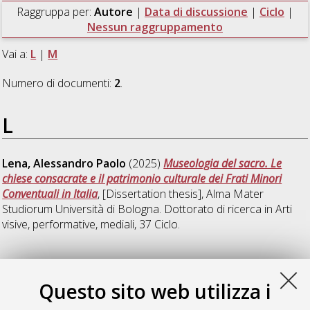
Raggruppa per:
Autore
|
Data di discussione
|
Ciclo
|
Nessun raggruppamento
Vai a:
L
|
M
Numero di documenti:
2
.
L
Lena, Alessandro Paolo
(2025)
Museologia del sacro. Le
chiese consacrate e il patrimonio culturale dei Frati Minori
Conventuali in Italia
, [Dissertation thesis], Alma Mater
Studiorum Università di Bologna. Dottorato di ricerca in
Arti
visive, performative, mediali
, 37 Ciclo.
M
Questo sito web utilizza i
Martin Garcia, Ana
(2024)
La committenza ecclesiastica