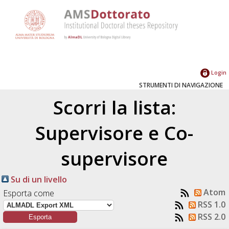
Login
STRUMENTI DI NAVIGAZIONE
Scorri la lista:
Supervisore e Co-
supervisore
Su di un livello
Atom
Esporta come
RSS 1.0
RSS 2.0