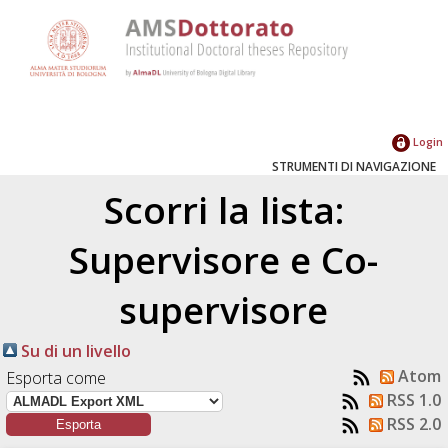
Login
STRUMENTI DI NAVIGAZIONE
Scorri la lista:
Supervisore e Co-
supervisore
Su di un livello
Atom
Esporta come
RSS 1.0
RSS 2.0