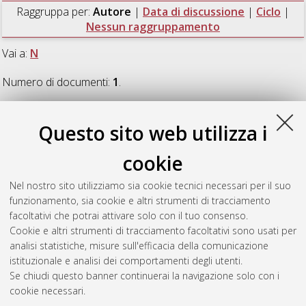
Raggruppa per:
Autore
|
Data di discussione
|
Ciclo
|
Nessun raggruppamento
Vai a:
N
Numero di documenti:
1
.
N
Questo sito web utilizza i
cookie
Nese, Mattia
(2021)
Musical tension in harmonic intervals:
behavioral and neural correlates
, [Dissertation thesis], Alma
Nel nostro sito utilizziamo sia cookie tecnici necessari per il suo
Mater Studiorum Università di Bologna. Dottorato di ricerca in
funzionamento, sia cookie e altri strumenti di tracciamento
Psicologia
, 33 Ciclo. DOI 10.48676/unibo/amsdottorato/9635.
facoltativi che potrai attivare solo con il tuo consenso.
Cookie e altri strumenti di tracciamento facoltativi sono usati per
Questa lista e' stata generata il
Wed Aug 5 20:47:00 2026
analisi statistiche, misure sull'efficacia della comunicazione
CEST
.
istituzionale e analisi dei comportamenti degli utenti.
Se chiudi questo banner continuerai la navigazione solo con i
cookie necessari.
Atom