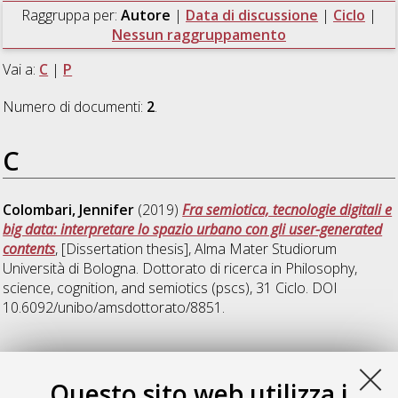
Raggruppa per:
Autore
|
Data di discussione
|
Ciclo
|
Nessun raggruppamento
Vai a:
C
|
P
Numero di documenti:
2
.
C
Colombari, Jennifer
(2019)
Fra semiotica, tecnologie digitali e
big data: interpretare lo spazio urbano con gli user-generated
contents
, [Dissertation thesis], Alma Mater Studiorum
Università di Bologna. Dottorato di ricerca in
Philosophy,
science, cognition, and semiotics (pscs)
, 31 Ciclo. DOI
10.6092/unibo/amsdottorato/8851.
P
Questo sito web utilizza i