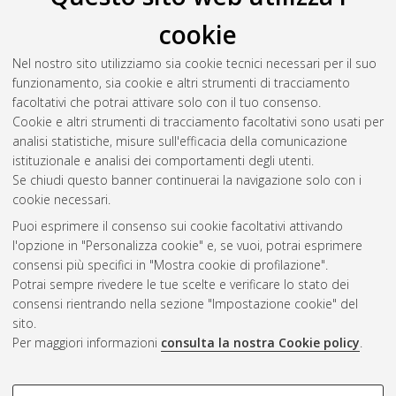
Pedrazzi, Michele
(2007)
La pratica dell'improvvisatore:
cookie
sapere a disposizione e disposizione del sapere
, [Dissertation
thesis], Alma Mater Studiorum Università di Bologna.
Nel nostro sito utilizziamo sia cookie tecnici necessari per il suo
Dottorato di ricerca in
Semiotica
, 19 Ciclo. DOI
funzionamento, sia cookie e altri strumenti di tracciamento
10.6092/unibo/amsdottorato/221.
facoltativi che potrai attivare solo con il tuo consenso.
Cookie e altri strumenti di tracciamento facoltativi sono usati per
Questa lista e' stata generata il
Wed Aug 5 20:44:32 2026
analisi statistiche, misure sull'efficacia della comunicazione
CEST
.
istituzionale e analisi dei comportamenti degli utenti.
Se chiudi questo banner continuerai la navigazione solo con i
cookie necessari.
Atom
Puoi esprimere il consenso sui cookie facoltativi attivando
Rss 1.0
l'opzione in "Personalizza cookie" e, se vuoi, potrai esprimere
consensi più specifici in "Mostra cookie di profilazione".
Rss 2.0
Potrai sempre rivedere le tue scelte e verificare lo stato dei
consensi rientrando nella sezione "Impostazione cookie" del
sito.
AMS Dottorato
Per maggiori informazioni
consulta la nostra Cookie policy
.
ISSN: 2038-7946
Servizio implementato e gestito da
AlmaDL
Impostazioni Cookie
COOKIE DI PROFILAZIONE -