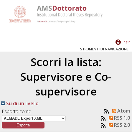
Login
STRUMENTI DI NAVIGAZIONE
Scorri la lista:
Supervisore e Co-
supervisore
Su di un livello
Atom
Esporta come
RSS 1.0
RSS 2.0