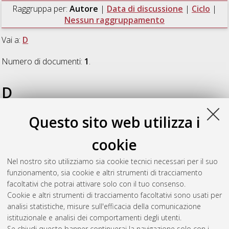
Raggruppa per:
Autore
|
Data di discussione
|
Ciclo
|
Nessun raggruppamento
Vai a:
D
Numero di documenti:
1
.
D
Questo sito web utilizza i
Di Carlo, Emanuele
(2022)
The role of the Rocky Mountains in
shaping the atmospheric mean state and the response to
cookie
tropical forcing in idealised simulations.
, [Dissertation thesis],
Alma Mater Studiorum Università di Bologna. Dottorato di
Nel nostro sito utilizziamo sia cookie tecnici necessari per il suo
ricerca in
Geofisica
, 34 Ciclo. DOI
funzionamento, sia cookie e altri strumenti di tracciamento
10.48676/unibo/amsdottorato/10413.
facoltativi che potrai attivare solo con il tuo consenso.
Cookie e altri strumenti di tracciamento facoltativi sono usati per
Questa lista e' stata generata il
Thu Aug 6 20:45:55 2026
analisi statistiche, misure sull'efficacia della comunicazione
CEST
.
istituzionale e analisi dei comportamenti degli utenti.
Se chiudi questo banner continuerai la navigazione solo con i