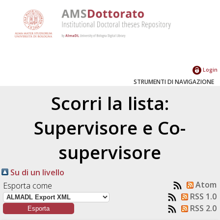
Login
STRUMENTI DI NAVIGAZIONE
Scorri la lista:
Supervisore e Co-
supervisore
Su di un livello
Atom
Esporta come
RSS 1.0
RSS 2.0