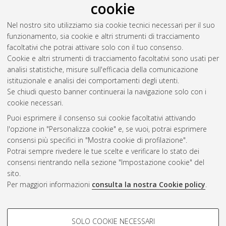
cookie
procedurale degli Stati membri dell'UE in materia risarcitoria
,
[Dissertation thesis], Alma Mater Studiorum Università di
Nel nostro sito utilizziamo sia cookie tecnici necessari per il suo
Bologna. Dottorato di ricerca in
Diritto dell'Unione Europea
,
funzionamento, sia cookie e altri strumenti di tracciamento
24 Ciclo. DOI 10.6092/unibo/amsdottorato/4642.
facoltativi che potrai attivare solo con il tuo consenso.
Cookie e altri strumenti di tracciamento facoltativi sono usati per
Questa lista e' stata generata il
Thu Aug 6 20:46:34 2026
analisi statistiche, misure sull'efficacia della comunicazione
CEST
.
istituzionale e analisi dei comportamenti degli utenti.
Se chiudi questo banner continuerai la navigazione solo con i
cookie necessari.
Atom
Puoi esprimere il consenso sui cookie facoltativi attivando
Rss 1.0
l'opzione in "Personalizza cookie" e, se vuoi, potrai esprimere
consensi più specifici in "Mostra cookie di profilazione".
Rss 2.0
Potrai sempre rivedere le tue scelte e verificare lo stato dei
consensi rientrando nella sezione "Impostazione cookie" del
sito.
AMS Dottorato
Per maggiori informazioni
consulta la nostra Cookie policy
.
ISSN: 2038-7946
Servizio implementato e gestito da
AlmaDL
Impostazioni Cookie
COOKIE DI PROFILAZIONE -
SOLO COOKIE NECESSARI
Informativa sulla privacy
FACOLTATIVI