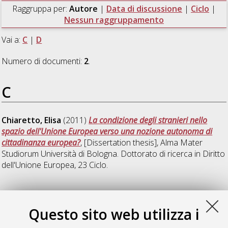
Raggruppa per:
Autore
|
Data di discussione
|
Ciclo
|
Nessun raggruppamento
Vai a:
C
|
D
Numero di documenti:
2
.
C
Chiaretto, Elisa
(2011)
La condizione degli stranieri nello
spazio dell'Unione Europea verso una nozione autonoma di
cittadinanza europea?
, [Dissertation thesis], Alma Mater
Studiorum Università di Bologna. Dottorato di ricerca in
Diritto
dell'Unione Europea
, 23 Ciclo.
D
Questo sito web utilizza i
Di Marco, Antonio Calogero
(2012)
I limiti all'autonomia