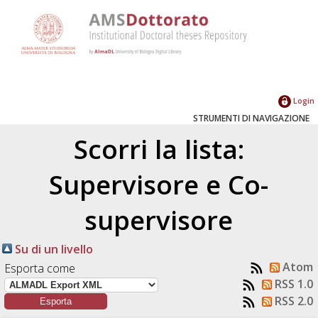
Login
STRUMENTI DI NAVIGAZIONE
Scorri la lista:
Supervisore e Co-
supervisore
Su di un livello
Atom
Esporta come
RSS 1.0
RSS 2.0