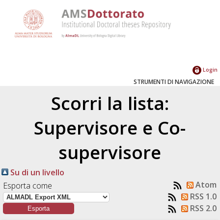
Login
STRUMENTI DI NAVIGAZIONE
Scorri la lista:
Supervisore e Co-
supervisore
Su di un livello
Atom
Esporta come
RSS 1.0
RSS 2.0