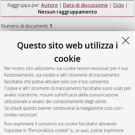
Raggruppa per:
Autore
|
Data di discussione
|
Ciclo
|
Nessun raggruppamento
Numero di documenti:
1
.
Gusmeo, Thomas
(2022)
Subsidence history, thermal
Questo sito web utilizza i
maturity, and structural inversion of the Greater Caucasus-
Kura-Adjara-Trialeti basin system of central-eastern Georgia
,
cookie
[Dissertation thesis], Alma Mater Studiorum Università di
Bologna. Dottorato di ricerca in
Scienze della terra, della vita e
Nel nostro sito utilizziamo sia cookie tecnici necessari per il suo
dell'ambiente
, 34 Ciclo. DOI
funzionamento, sia cookie e altri strumenti di tracciamento
10.48676/unibo/amsdottorato/10264.
facoltativi che potrai attivare solo con il tuo consenso.
Cookie e altri strumenti di tracciamento facoltativi sono usati per
Questa lista e' stata generata il
Thu Aug 6 20:44:33 2026
analisi statistiche, misure sull'efficacia della comunicazione
CEST
.
istituzionale e analisi dei comportamenti degli utenti.
Se chiudi questo banner continuerai la navigazione solo con i
cookie necessari.
Atom
Puoi esprimere il consenso sui cookie facoltativi attivando
Rss 1.0
l'opzione in "Personalizza cookie" e, se vuoi, potrai esprimere