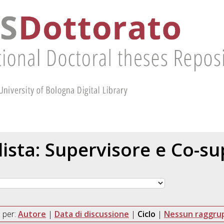
 lista: Supervisore e Co-s
 per:
Autore
|
Data di discussione
|
Ciclo
|
Nessun raggr