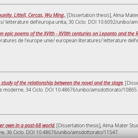
nity. Littell, Cercas, Wu Ming.
, [Dissertation thesis], Alma Mate
s/ letterature dell'europa unita
, 30 Ciclo. DOI 10.6092/unibo/a
n epic poems of the XVIth - XVIIth centuries on Lepanto and the 
teratures de l'europe unie/ european literatures/ letterature dell
 study of the relationship between the novel and the stage
, [Diss
ure moderne
, 34 Ciclo. DOI 10.48676/unibo/amsdottorato/10865.
her own in a post-68 world
, [Dissertation thesis], Alma Mater Stu
one
, 36 Ciclo. DOI 10.48676/unibo/amsdottorato/11547.