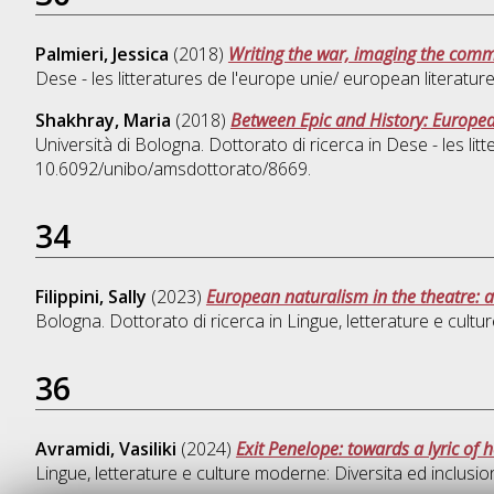
Palmieri, Jessica
(2018)
Writing the war, imaging the commu
Dese - les litteratures de l'europe unie/ european literature
Shakhray, Maria
(2018)
Between Epic and History: Europea
Università di Bologna. Dottorato di ricerca in
Dese - les lit
10.6092/unibo/amsdottorato/8669.
34
Filippini, Sally
(2023)
European naturalism in the theatre: a
Bologna. Dottorato di ricerca in
Lingue, letterature e cult
36
Avramidi, Vasiliki
(2024)
Exit Penelope: towards a lyric of 
Lingue, letterature e culture moderne: Diversita ed inclusi