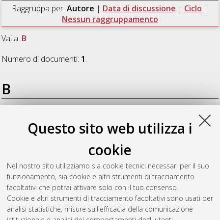
Raggruppa per:
Autore
|
Data di discussione
|
Ciclo
|
Nessun raggruppamento
Vai a:
B
Numero di documenti:
1
.
B
Bozzeda, Fabio
(2013)
Sviluppo di un approccio congiunto
Questo sito web utilizza i
fuzzy-Bayesiano per l'analisi e la modellizzazione degli
ecosistemi: applicazione ad ecosistemi marini costieri.
,
cookie
[Dissertation thesis], Alma Mater Studiorum Università di
Bologna. Dottorato di ricerca in
Scienze ambientali: tutela e
Nel nostro sito utilizziamo sia cookie tecnici necessari per il suo
gestione delle risorse naturali
, 25 Ciclo. DOI
funzionamento, sia cookie e altri strumenti di tracciamento
10.6092/unibo/amsdottorato/5225.
facoltativi che potrai attivare solo con il tuo consenso.
Cookie e altri strumenti di tracciamento facoltativi sono usati per
Questa lista e' stata generata il
Sat Aug 8 20:46:27 2026
analisi statistiche, misure sull'efficacia della comunicazione
CEST
.
istituzionale e analisi dei comportamenti degli utenti.