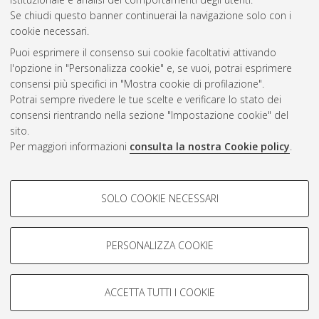
Se chiudi questo banner continuerai la navigazione solo con i
cookie necessari.
Atom
Puoi esprimere il consenso sui cookie facoltativi attivando
Rss 1.0
l'opzione in "Personalizza cookie" e, se vuoi, potrai esprimere
consensi più specifici in "Mostra cookie di profilazione".
Rss 2.0
Potrai sempre rivedere le tue scelte e verificare lo stato dei
consensi rientrando nella sezione "Impostazione cookie" del
sito.
AMS Dottorato
Per maggiori informazioni
consulta la nostra Cookie policy
.
ISSN: 2038-7946
Servizio implementato e gestito da
AlmaDL
COOKIE DI PROFILAZIONE -
Impostazioni Cookie
SOLO COOKIE NECESSARI
Informativa sulla privacy
FACOLTATIVI
Condizioni d’uso del sito
Si tratta di cookie utilizzati per analizzare le caratteristiche della
navigazione degli utenti, creare profili in base al loro comportamento
PERSONALIZZA COOKIE
sul sito, per analisi di marketing.
Mostra cookie di profilazione
ACCETTA TUTTI I COOKIE
Google/Youtube Video
© ALMA MATER STUDIORUM - Università di Bologna, 2007-2026.
COOKIE TECNICI - NECESSARI