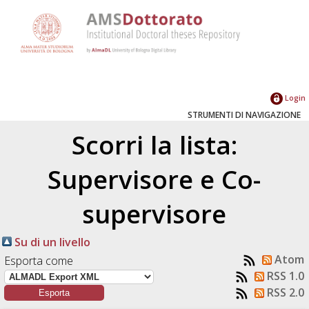
Login
STRUMENTI DI NAVIGAZIONE
Scorri la lista:
Supervisore e Co-
supervisore
Su di un livello
Atom
Esporta come
RSS 1.0
RSS 2.0