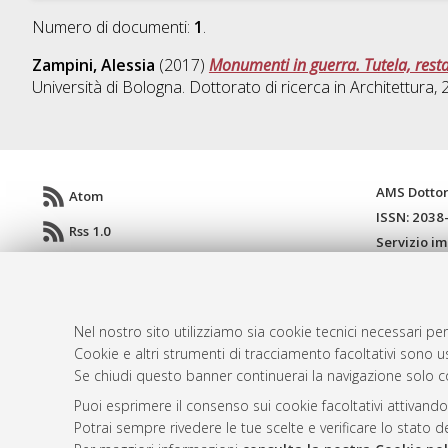
Numero di documenti:
1
.
Zampini, Alessia
(2017)
Monumenti in guerra. Tutela, rest
Università di Bologna. Dottorato di ricerca in
Architettura
,
AMS Dotto
Atom
ISSN: 2038
Rss 1.0
Servizio i
Rss 2.0
Impostazio
Informativa
Condizioni 
Nel nostro sito utilizziamo sia cookie tecnici necessari per
Cookie e altri strumenti di tracciamento facoltativi sono us
Se chiudi questo banner continuerai la navigazione solo c
© ALMA MATER STUDIORUM - Università d
Puoi esprimere il consenso sui cookie facoltativi attivando
Potrai sempre rivedere le tue scelte e verificare lo stato 