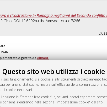
auro e ricostruzione in Romagna negli anni del Secondo conflitto
 29 Ciclo. DOI 10.6092/unibo/amsdottorato/8266.
Quest
rato
-7946
mplementato e gestito da
AlmaDL
ni Cookie
Questo sito web utilizza i cookie
 sulla privacy
d’uso del sito
 il suo funzionamento, sia cookie e altri strumenti di tracciamento faco
ati per analisi statistiche, misure sull'efficacia della comunicazione is
on i cookie necessari.
i Bologna, 2007-2026.
 l'opzione in "Personalizza cookie" e, se vuoi, potrai esprimere consens
dei consensi rientrando nella sezione "Impostazione cookie" del sito.