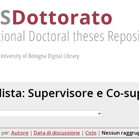
 lista: Supervisore e Co-s
 per:
Autore
|
Data di discussione
|
Ciclo
|
Nessun raggr