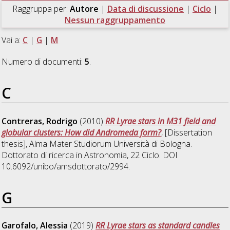
Raggruppa per:
Autore
|
Data di discussione
|
Ciclo
|
Nessun raggruppamento
Vai a:
C
|
G
|
M
Numero di documenti:
5
.
C
Contreras, Rodrigo
(2010)
RR Lyrae stars in M31 field and
globular clusters: How did Andromeda form?
, [Dissertation
thesis], Alma Mater Studiorum Università di Bologna.
Dottorato di ricerca in
Astronomia
, 22 Ciclo. DOI
10.6092/unibo/amsdottorato/2994.
G
Garofalo, Alessia
(2019)
RR Lyrae stars as standard candles