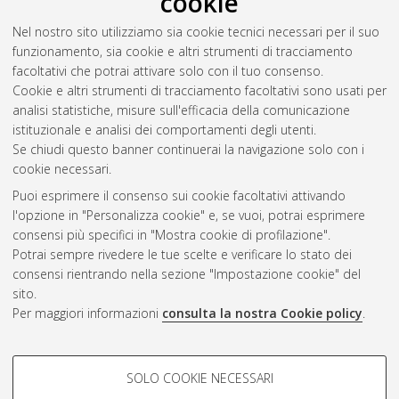
cookie
ladder. Distance and structure of the Large Magellanic Cloud
,
Nel nostro sito utilizziamo sia cookie tecnici necessari per il suo
[Dissertation thesis], Alma Mater Studiorum Università di
funzionamento, sia cookie e altri strumenti di tracciamento
Bologna. Dottorato di ricerca in
Astronomia
, 27 Ciclo. DOI
facoltativi che potrai attivare solo con il tuo consenso.
10.6092/unibo/amsdottorato/6733.
Cookie e altri strumenti di tracciamento facoltativi sono usati per
analisi statistiche, misure sull'efficacia della comunicazione
Questa lista e' stata generata il
Fri Aug 7 20:46:46 2026 CEST
.
istituzionale e analisi dei comportamenti degli utenti.
Se chiudi questo banner continuerai la navigazione solo con i
cookie necessari.
Atom
Puoi esprimere il consenso sui cookie facoltativi attivando
Rss 1.0
l'opzione in "Personalizza cookie" e, se vuoi, potrai esprimere
consensi più specifici in "Mostra cookie di profilazione".
Rss 2.0
Potrai sempre rivedere le tue scelte e verificare lo stato dei
consensi rientrando nella sezione "Impostazione cookie" del
AMS Dottorato
sito.
Per maggiori informazioni
consulta la nostra Cookie policy
.
ISSN: 2038-7946
Servizio implementato e gestito da
AlmaDL
Impostazioni Cookie
COOKIE DI PROFILAZIONE -
SOLO COOKIE NECESSARI
Informativa sulla privacy
FACOLTATIVI