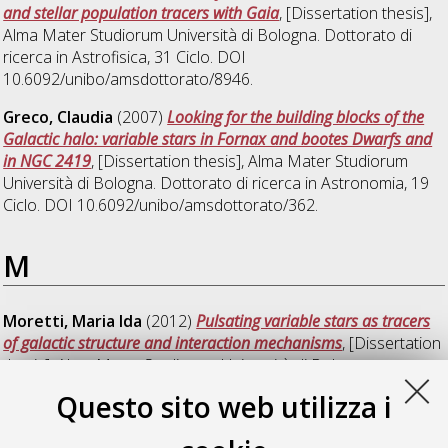
and stellar population tracers with Gaia
, [Dissertation thesis],
Alma Mater Studiorum Università di Bologna. Dottorato di
ricerca in
Astrofisica
, 31 Ciclo. DOI
10.6092/unibo/amsdottorato/8946.
Greco, Claudia
(2007)
Looking for the building blocks of the
Galactic halo: variable stars in Fornax and bootes Dwarfs and
in NGC 2419
, [Dissertation thesis], Alma Mater Studiorum
Università di Bologna. Dottorato di ricerca in
Astronomia
, 19
Ciclo. DOI 10.6092/unibo/amsdottorato/362.
M
Moretti, Maria Ida
(2012)
Pulsating variable stars as tracers
of galactic structure and interaction mechanisms
, [Dissertation
thesis], Alma Mater Studiorum Università di Bologna.
Dottorato di ricerca in
Astronomia
, 24 Ciclo. DOI
Questo sito web utilizza i
10.6092/unibo/amsdottorato/4770.
Muraveva, Tatiana
(2014)
Improving the cosmic distance