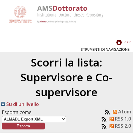
Login
STRUMENTI DI NAVIGAZIONE
Scorri la lista:
Supervisore e Co-
supervisore
Su di un livello
Atom
Esporta come
RSS 1.0
RSS 2.0