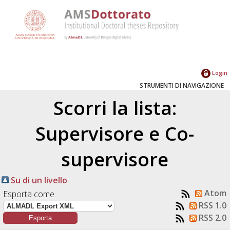
Login
STRUMENTI DI NAVIGAZIONE
Scorri la lista:
Supervisore e Co-
supervisore
Su di un livello
Atom
Esporta come
RSS 1.0
RSS 2.0