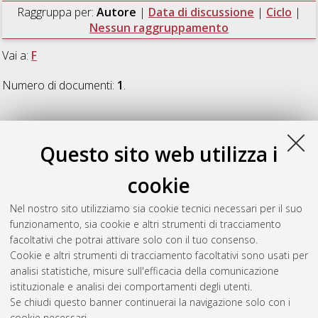
Raggruppa per:
Autore
|
Data di discussione
|
Ciclo
|
Nessun raggruppamento
Vai a:
F
Numero di documenti:
1
.
F
Questo sito web utilizza i
Fornari, Federico
(2018)
Software Development and Detector
cookie
Characterization of the EUCLID Near-Infrared Spectro-
Photometer
, [Dissertation thesis], Alma Mater Studiorum
Nel nostro sito utilizziamo sia cookie tecnici necessari per il suo
Università di Bologna. Dottorato di ricerca in
Fisica
, 30 Ciclo.
funzionamento, sia cookie e altri strumenti di tracciamento
DOI 10.6092/unibo/amsdottorato/8437.
facoltativi che potrai attivare solo con il tuo consenso.
Cookie e altri strumenti di tracciamento facoltativi sono usati per
Questa lista e' stata generata il
Wed Aug 5 20:44:02 2026
analisi statistiche, misure sull'efficacia della comunicazione
CEST
.
istituzionale e analisi dei comportamenti degli utenti.
Se chiudi questo banner continuerai la navigazione solo con i
cookie necessari.