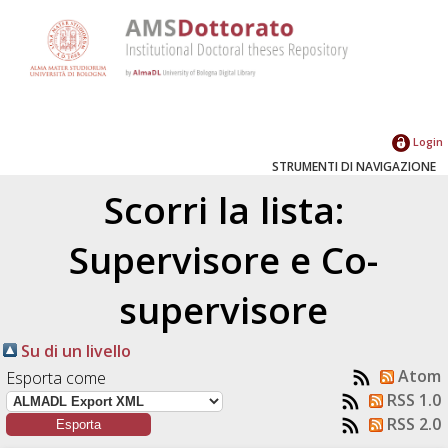
Login
STRUMENTI DI NAVIGAZIONE
Scorri la lista:
Supervisore e Co-
supervisore
Su di un livello
Atom
Esporta come
RSS 1.0
RSS 2.0