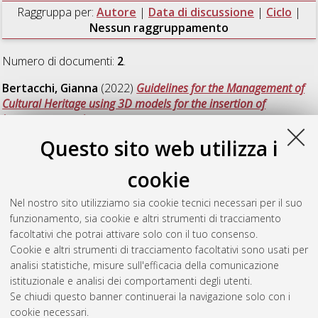
Raggruppa per:
Autore
|
Data di discussione
|
Ciclo
|
Nessun raggruppamento
Numero di documenti:
2
.
Bertacchi, Gianna
(2022)
Guidelines for the Management of
Cultural Heritage using 3D models for the insertion of
heterogeneous data
, [Dissertation thesis], Alma Mater
Studiorum Università di Bologna. Dottorato di ricerca in
Beni
Questo sito web utilizza i
culturali e ambientali
, 34 Ciclo. DOI
10.48676/unibo/amsdottorato/10046.
cookie
Grilli, Eleonora
(2020)
Automatic classification of architectural
Nel nostro sito utilizziamo sia cookie tecnici necessari per il suo
and archaeological 3D Data
, [Dissertation thesis], Alma Mater
funzionamento, sia cookie e altri strumenti di tracciamento
Studiorum Università di Bologna. Dottorato di ricerca in
facoltativi che potrai attivare solo con il tuo consenso.
Architettura
, 32 Ciclo. DOI 10.6092/unibo/amsdottorato/9347.
Cookie e altri strumenti di tracciamento facoltativi sono usati per
analisi statistiche, misure sull'efficacia della comunicazione
Questa lista e' stata generata il
Fri Aug 7 20:46:24 2026 CEST
.
istituzionale e analisi dei comportamenti degli utenti.
Se chiudi questo banner continuerai la navigazione solo con i
cookie necessari.
Atom