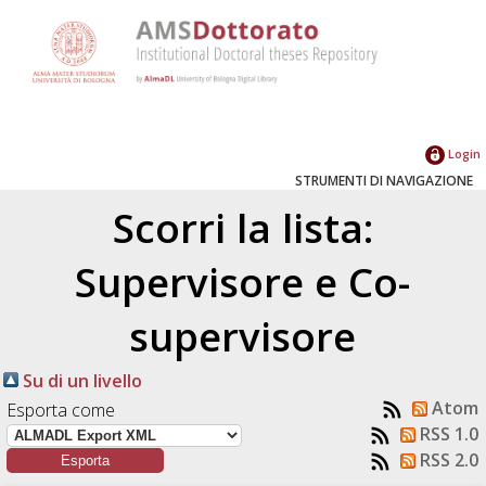
Login
STRUMENTI DI NAVIGAZIONE
Scorri la lista:
Supervisore e Co-
supervisore
Su di un livello
Atom
Esporta come
RSS 1.0
RSS 2.0