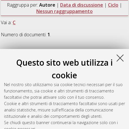
Raggruppa per:
Autore
|
Data di discussione
|
Ciclo
|
Nessun raggruppamento
Vai a:
C
Numero di documenti:
1
.
C
Questo sito web utilizza i
Campi, Claudio
(2008)
L'influenza del sonno sull'andamento
cookie
temporale della consolidazione delle abilità procedurali
,
[Dissertation thesis], Alma Mater Studiorum Università di
Nel nostro sito utilizziamo sia cookie tecnici necessari per il suo
Bologna. Dottorato di ricerca in
Psicologia generale e clinica
,
funzionamento, sia cookie e altri strumenti di tracciamento
20 Ciclo. DOI 10.6092/unibo/amsdottorato/1007.
facoltativi che potrai attivare solo con il tuo consenso.
Cookie e altri strumenti di tracciamento facoltativi sono usati per
Questa lista e' stata generata il
Thu Aug 6 20:44:17 2026
analisi statistiche, misure sull'efficacia della comunicazione
CEST
.
istituzionale e analisi dei comportamenti degli utenti.
Se chiudi questo banner continuerai la navigazione solo con i
cookie necessari.