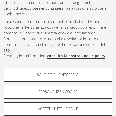
CEST
.
istituzionale e analisi dei comportamenti degli utenti.
Se chiudi questo banner continuerai la navigazione solo con i
cookie necessari.
Atom
Puoi esprimere il consenso sui cookie facoltativi attivando
Rss 1.0
l'opzione in "Personalizza cookie" e, se vuoi, potrai esprimere
consensi più specifici in "Mostra cookie di profilazione".
Rss 2.0
Potrai sempre rivedere le tue scelte e verificare lo stato dei
consensi rientrando nella sezione "Impostazione cookie" del
sito.
AMS Dottorato
Per maggiori informazioni
consulta la nostra Cookie policy
.
ISSN: 2038-7946
Servizio implementato e gestito da
AlmaDL
Impostazioni Cookie
COOKIE DI PROFILAZIONE -
SOLO COOKIE NECESSARI
Informativa sulla privacy
FACOLTATIVI
Condizioni d’uso del sito
Si tratta di cookie utilizzati per analizzare le caratteristiche della
navigazione degli utenti, creare profili in base al loro comportamento
PERSONALIZZA COOKIE
sul sito, per analisi di marketing.
Mostra cookie di profilazione
ACCETTA TUTTI I COOKIE
Google/Youtube Video
© ALMA MATER STUDIORUM - Università di Bologna, 2007-2026.
COOKIE TECNICI - NECESSARI