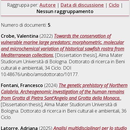
Raggruppa per:
Autore
|
Data di discussione
|
Ciclo
|
Nessun raggruppamento
Numero di documenti:
5
.
Crobe, Valentina
(2022)
Towards the conservation of
vulnerable marine large predators: morphometric, molecular
and microchemical variation of historical sawfish rostra from
Mediterranean collections
, [Dissertation thesis], Alma Mater
Studiorum Università di Bologna. Dottorato di ricerca in
Beni
culturali e ambientali
, 34 Ciclo. DOI
10.48676/unibo/amsdottorato/10177.
Fontani, Francesco
(2024)
The genetic prehistory of Northern
Calabria. Archeogenomic investigation of the human remains
from Grotta di Pietra Sant’Angelo and Grotta della Monaca.
,
[Dissertation thesis], Alma Mater Studiorum Università di
Bologna. Dottorato di ricerca in
Beni culturali e ambientali
, 36
Ciclo.
Latorre, Adriana
(2025)
Analisi multidisciplinari per lo studio