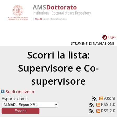
Login
STRUMENTI DI NAVIGAZIONE
Scorri la lista:
Supervisore e Co-
supervisore
Su di un livello
Atom
Esporta come
RSS 1.0
RSS 2.0