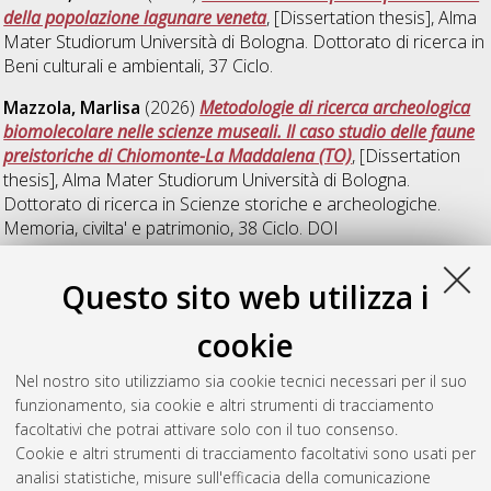
della popolazione lagunare veneta
, [Dissertation thesis], Alma
Mater Studiorum Università di Bologna. Dottorato di ricerca in
Beni culturali e ambientali
, 37 Ciclo.
Mazzola, Marlisa
(2026)
Metodologie di ricerca archeologica
biomolecolare nelle scienze museali. Il caso studio delle faune
preistoriche di Chiomonte-La Maddalena (TO)
, [Dissertation
thesis], Alma Mater Studiorum Università di Bologna.
Dottorato di ricerca in
Scienze storiche e archeologiche.
Memoria, civilta' e patrimonio
, 38 Ciclo. DOI
10.48676/unibo/amsdottorato/12641.
Questo sito web utilizza i
Serventi, Patrizia
(2018)
Archaeological genetics: a
preliminary overview of the Iron Age Italian population
,
cookie
[Dissertation thesis], Alma Mater Studiorum Università di
Bologna. Dottorato di ricerca in
Scienze della terra, della vita e
Nel nostro sito utilizziamo sia cookie tecnici necessari per il suo
dell'ambiente
, 30 Ciclo. DOI
funzionamento, sia cookie e altri strumenti di tracciamento
10.6092/unibo/amsdottorato/8577.
facoltativi che potrai attivare solo con il tuo consenso.
Cookie e altri strumenti di tracciamento facoltativi sono usati per
Questa lista e' stata generata il
Thu Aug 6 20:48:28 2026
analisi statistiche, misure sull'efficacia della comunicazione