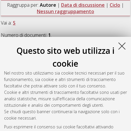
Raggruppa per:
Autore
|
Data di discussione
|
Ciclo
|
Nessun raggruppamento
Vai a:
S
Numero di documenti:
1
.
Questo sito web utilizza i
S
cookie
Sacchi, Elena
(2018)
Star Formation Histories in the nearby
Nel nostro sito utilizziamo sia cookie tecnici necessari per il suo
Universe: the HST Legacy
, [Dissertation thesis], Alma Mater
funzionamento, sia cookie e altri strumenti di tracciamento
Studiorum Università di Bologna. Dottorato di ricerca in
facoltativi che potrai attivare solo con il tuo consenso.
Astrofisica
, 30 Ciclo. DOI 10.6092/unibo/amsdottorato/8355.
Cookie e altri strumenti di tracciamento facoltativi sono usati per
analisi statistiche, misure sull'efficacia della comunicazione
Questa lista e' stata generata il
Fri Aug 7 20:43:53 2026 CEST
.
istituzionale e analisi dei comportamenti degli utenti.
Se chiudi questo banner continuerai la navigazione solo con i
cookie necessari.
Atom
Puoi esprimere il consenso sui cookie facoltativi attivando
Rss 1.0