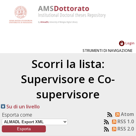
Login
STRUMENTI DI NAVIGAZIONE
Scorri la lista:
Supervisore e Co-
supervisore
Su di un livello
Atom
Esporta come
RSS 1.0
RSS 2.0