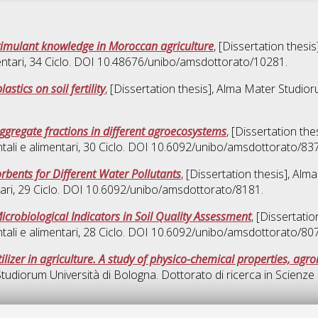
timulant knowledge in Moroccan agriculture
, [Dissertation thes
ntari
, 34 Ciclo. DOI 10.48676/unibo/amsdottorato/10281.
astics on soil fertility
, [Dissertation thesis], Alma Mater Studior
aggregate fractions in different agroecosystems
, [Dissertation th
ali e alimentari
, 30 Ciclo. DOI 10.6092/unibo/amsdottorato/83
orbents for Different Water Pollutants
, [Dissertation thesis], Al
ari
, 29 Ciclo. DOI 10.6092/unibo/amsdottorato/8181.
crobiological Indicators in Soil Quality Assessment
, [Dissertati
ali e alimentari
, 28 Ciclo. DOI 10.6092/unibo/amsdottorato/80
ilizer in agriculture. A study of physico-chemical properties, agr
Studiorum Università di Bologna. Dottorato di ricerca in
Scienze 