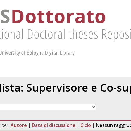
 lista: Supervisore e Co-s
 per:
Autore
|
Data di discussione
|
Ciclo
|
Nessun raggr