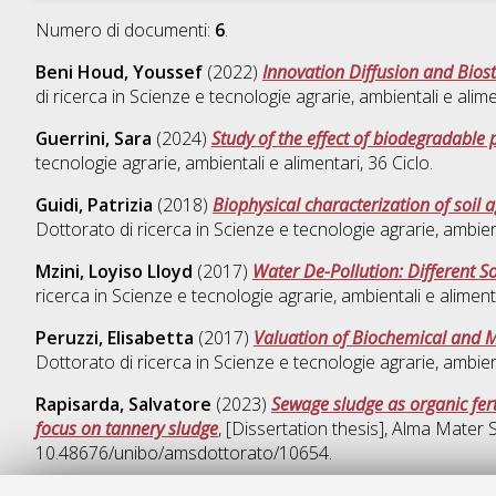
Numero di documenti:
6
.
Beni Houd, Youssef
(2022)
Innovation Diffusion and Bios
di ricerca in
Scienze e tecnologie agrarie, ambientali e alime
Guerrini, Sara
(2024)
Study of the effect of biodegradable pl
tecnologie agrarie, ambientali e alimentari
, 36 Ciclo.
Guidi, Patrizia
(2018)
Biophysical characterization of soil 
Dottorato di ricerca in
Scienze e tecnologie agrarie, ambient
Mzini, Loyiso Lloyd
(2017)
Water De-Pollution: Different S
ricerca in
Scienze e tecnologie agrarie, ambientali e aliment
Peruzzi, Elisabetta
(2017)
Valuation of Biochemical and Mi
Dottorato di ricerca in
Scienze e tecnologie agrarie, ambient
Rapisarda, Salvatore
(2023)
Sewage sludge as organic fert
focus on tannery sludge
, [Dissertation thesis], Alma Mater 
10.48676/unibo/amsdottorato/10654.