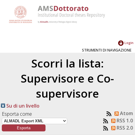
Login
STRUMENTI DI NAVIGAZIONE
Scorri la lista:
Supervisore e Co-
supervisore
Su di un livello
Atom
Esporta come
RSS 1.0
RSS 2.0