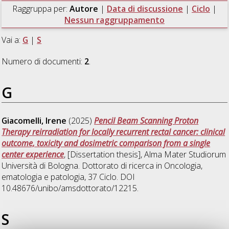
Raggruppa per:
Autore
|
Data di discussione
|
Ciclo
|
Nessun raggruppamento
Vai a:
G
|
S
Numero di documenti:
2
.
G
Giacomelli, Irene
(2025)
Pencil Beam Scanning Proton
Therapy reirradiation for locally recurrent rectal cancer: clinical
outcome, toxicity and dosimetric comparison from a single
center experience
, [Dissertation thesis], Alma Mater Studiorum
Università di Bologna. Dottorato di ricerca in
Oncologia,
ematologia e patologia
, 37 Ciclo. DOI
10.48676/unibo/amsdottorato/12215.
S