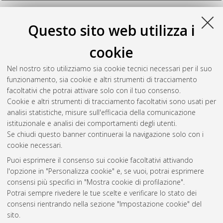
Scartoni, Daniele
(2026)
Skull base chordomas and
Questo sito web utilizza i
chondrosarcomas: clinical outcome and toxicity of high-dose
proton beam therapy. Assessment of predictive factors for
cookie
toxicity through radiobiology modeling
, [Dissertation thesis],
Alma Mater Studiorum Università di Bologna. Dottorato di
Nel nostro sito utilizziamo sia cookie tecnici necessari per il suo
ricerca in
Oncologia, ematologia e patologia
, 38 Ciclo. DOI
funzionamento, sia cookie e altri strumenti di tracciamento
10.48676/unibo/amsdottorato/12686.
facoltativi che potrai attivare solo con il tuo consenso.
Cookie e altri strumenti di tracciamento facoltativi sono usati per
Questa lista e' stata generata il
Sat Aug 8 20:46:49 2026
analisi statistiche, misure sull'efficacia della comunicazione
CEST
.
istituzionale e analisi dei comportamenti degli utenti.
Se chiudi questo banner continuerai la navigazione solo con i
cookie necessari.
Atom
Puoi esprimere il consenso sui cookie facoltativi attivando
Rss 1.0
l'opzione in "Personalizza cookie" e, se vuoi, potrai esprimere
consensi più specifici in "Mostra cookie di profilazione".
Rss 2.0
Potrai sempre rivedere le tue scelte e verificare lo stato dei
consensi rientrando nella sezione "Impostazione cookie" del
sito.
AMS Dottorato