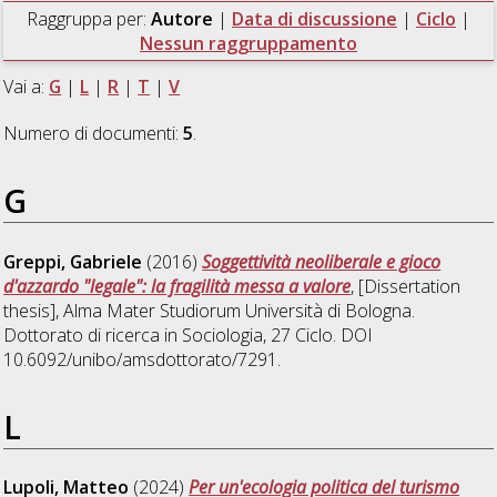
Raggruppa per:
Autore
|
Data di discussione
|
Ciclo
|
Nessun raggruppamento
Vai a:
G
|
L
|
R
|
T
|
V
Numero di documenti:
5
.
G
Greppi, Gabriele
(2016)
Soggettività neoliberale e gioco
d'azzardo "legale": la fragilità messa a valore
, [Dissertation
thesis], Alma Mater Studiorum Università di Bologna.
Dottorato di ricerca in
Sociologia
, 27 Ciclo. DOI
10.6092/unibo/amsdottorato/7291.
L
Lupoli, Matteo
(2024)
Per un'ecologia politica del turismo