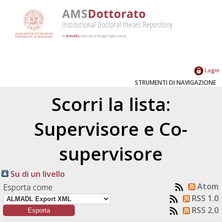
Login
STRUMENTI DI NAVIGAZIONE
Scorri la lista:
Supervisore e Co-
supervisore
Su di un livello
Atom
Esporta come
RSS 1.0
RSS 2.0