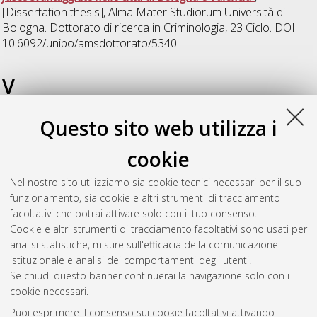
[Dissertation thesis], Alma Mater Studiorum Università di
Bologna. Dottorato di ricerca in
Criminologia
, 23 Ciclo. DOI
10.6092/unibo/amsdottorato/5340.
V
Questo sito web utilizza i
Visconti, Angela
(2013)
La costruzione identitaria fuori e
dentro un percorso di welfare to work. Una ricerca sugli
cookie
informatori scientifici del farmaco in Italia.
, [Dissertation
thesis], Alma Mater Studiorum Università di Bologna.
Nel nostro sito utilizziamo sia cookie tecnici necessari per il suo
Dottorato di ricerca in
Sociologia
, 24 Ciclo. DOI
funzionamento, sia cookie e altri strumenti di tracciamento
10.6092/unibo/amsdottorato/5958.
facoltativi che potrai attivare solo con il tuo consenso.
Cookie e altri strumenti di tracciamento facoltativi sono usati per
Questa lista e' stata generata il
Wed Aug 5 20:47:11 2026
analisi statistiche, misure sull'efficacia della comunicazione
CEST
.
istituzionale e analisi dei comportamenti degli utenti.
Se chiudi questo banner continuerai la navigazione solo con i
cookie necessari.
Atom
Puoi esprimere il consenso sui cookie facoltativi attivando