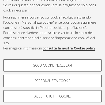
Se chiudi questo banner continuerai la navigazione solo con i
cookie necessari.
Atom
Puoi esprimere il consenso sui cookie facoltativi attivando
Rss 1.0
l'opzione in "Personalizza cookie" e, se vuoi, potrai esprimere
consensi più specifici in "Mostra cookie di profilazione".
Rss 2.0
Potrai sempre rivedere le tue scelte e verificare lo stato dei
consensi rientrando nella sezione "Impostazione cookie" del
sito.
AMS Dottorato
Per maggiori informazioni
consulta la nostra Cookie policy
.
ISSN: 2038-7946
Servizio implementato e gestito da
AlmaDL
COOKIE DI PROFILAZIONE -
Impostazioni Cookie
SOLO COOKIE NECESSARI
Informativa sulla privacy
FACOLTATIVI
Condizioni d’uso del sito
Si tratta di cookie utilizzati per analizzare le caratteristiche della
navigazione degli utenti, creare profili in base al loro comportamento
PERSONALIZZA COOKIE
sul sito, per analisi di marketing.
Mostra cookie di profilazione
ACCETTA TUTTI I COOKIE
Google/Youtube Video
© ALMA MATER STUDIORUM - Università di Bologna, 2007-2026.
COOKIE TECNICI - NECESSARI