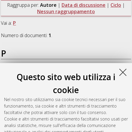
Raggruppa per:
Autore
|
Data di discussione
|
Ciclo
|
Nessun raggruppamento
Vai a:
P
Numero di documenti:
1
.
P
Paganelli, Francesca
(2023)
Nuclear shape instability caused
Questo sito web utilizza i
by lamin A deregulation promotes invasiveness in pediatric
bone sarcomas: from nucleo-cytoskeleton dynamics to novel
cookie
therapeutic opportunities
, [Dissertation thesis], Alma Mater
Studiorum Università di Bologna. Dottorato di ricerca in
Nel nostro sito utilizziamo sia cookie tecnici necessari per il suo
Scienze biomediche e neuromotorie
, 35 Ciclo. DOI
funzionamento, sia cookie e altri strumenti di tracciamento
10.48676/unibo/amsdottorato/10585.
facoltativi che potrai attivare solo con il tuo consenso.
Cookie e altri strumenti di tracciamento facoltativi sono usati per
Questa lista e' stata generata il
Sat Aug 8 20:46:19 2026
analisi statistiche, misure sull'efficacia della comunicazione
CEST
.
istituzionale e analisi dei comportamenti degli utenti.