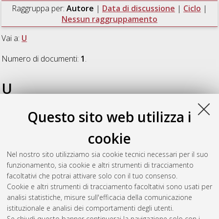
Raggruppa per:
Autore
|
Data di discussione
|
Ciclo
|
Nessun raggruppamento
Vai a:
U
Numero di documenti:
1
.
U
Questo sito web utilizza i
Ugenti, Maria Paola
(2009)
Characterization of L-type
Calcium Channel Binding-Site of a new class of Calcium
cookie
modulators by a Multidisciplinary approach
, [Dissertation
thesis], Alma Mater Studiorum Università di Bologna.
Nel nostro sito utilizziamo sia cookie tecnici necessari per il suo
Dottorato di ricerca in
Scienze farmaceutiche
, 21 Ciclo. DOI
funzionamento, sia cookie e altri strumenti di tracciamento
10.6092/unibo/amsdottorato/1277.
facoltativi che potrai attivare solo con il tuo consenso.
Cookie e altri strumenti di tracciamento facoltativi sono usati per
Questa lista e' stata generata il
Wed Aug 5 20:48:04 2026
analisi statistiche, misure sull'efficacia della comunicazione
CEST
.
istituzionale e analisi dei comportamenti degli utenti.
Se chiudi questo banner continuerai la navigazione solo con i