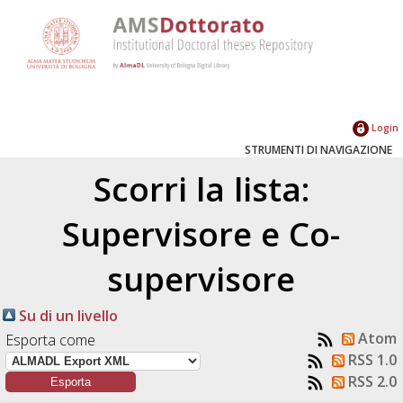
Login
STRUMENTI DI NAVIGAZIONE
Scorri la lista:
Supervisore e Co-
supervisore
Su di un livello
Atom
Esporta come
RSS 1.0
RSS 2.0