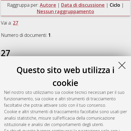
Raggruppa per:
Autore
|
Data di discussione
|
Ciclo
|
Nessun raggruppamento
Vai a:
27
Numero di documenti:
1
.
27
Questo sito web utilizza i
Berzolla, Alessia
(2015)
Monitoraggio entomologico nelle
strutture di conservazione: Premessa essenziale per lo sviluppo
cookie
di un protocollo IPM
, [Dissertation thesis], Alma Mater
Studiorum Università di Bologna. Dottorato di ricerca in
Nel nostro sito utilizziamo sia cookie tecnici necessari per il suo
Scienze e tecnologie agrarie, ambientali e alimentari
, 27 Ciclo.
funzionamento, sia cookie e altri strumenti di tracciamento
DOI 10.6092/unibo/amsdottorato/6921.
facoltativi che potrai attivare solo con il tuo consenso.
Cookie e altri strumenti di tracciamento facoltativi sono usati per
Questa lista e' stata generata il
Thu Aug 6 20:46:11 2026
analisi statistiche, misure sull'efficacia della comunicazione
CEST
.
istituzionale e analisi dei comportamenti degli utenti.
Se chiudi questo banner continuerai la navigazione solo con i