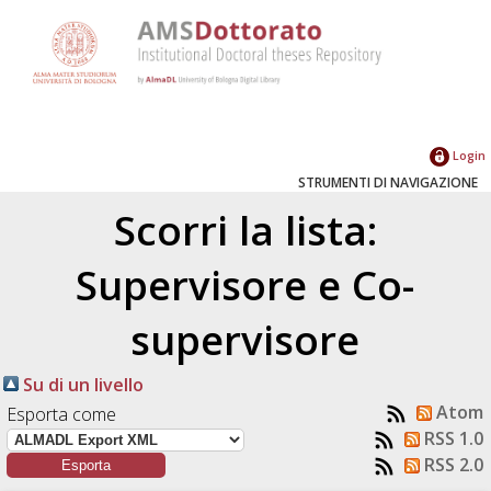
Login
STRUMENTI DI NAVIGAZIONE
Scorri la lista:
Supervisore e Co-
supervisore
Su di un livello
Atom
Esporta come
RSS 1.0
RSS 2.0