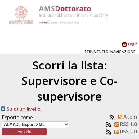
Login
STRUMENTI DI NAVIGAZIONE
Scorri la lista:
Supervisore e Co-
supervisore
Su di un livello
Atom
Esporta come
RSS 1.0
RSS 2.0