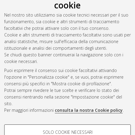
cookie
Visani, Giorgio
(2023)
Meaningful insights: explainability
techniques for black-box models on tabular data
, [Dissertation
Nel nostro sito utilizziamo sia cookie tecnici necessari per il suo
thesis], Alma Mater Studiorum Università di Bologna.
funzionamento, sia cookie e altri strumenti di tracciamento
Dottorato di ricerca in
Data science and computation
, 34
facoltativi che potrai attivare solo con il tuo consenso.
Ciclo. DOI 10.48676/unibo/amsdottorato/10934.
Cookie e altri strumenti di tracciamento facoltativi sono usati per
analisi statistiche, misure sull'efficacia della comunicazione
Questa lista e' stata generata il
Fri Aug 7 20:47:17 2026 CEST
.
istituzionale e analisi dei comportamenti degli utenti.
Se chiudi questo banner continuerai la navigazione solo con i
cookie necessari.
Atom
Puoi esprimere il consenso sui cookie facoltativi attivando
Rss 1.0
l'opzione in "Personalizza cookie" e, se vuoi, potrai esprimere
consensi più specifici in "Mostra cookie di profilazione".
Rss 2.0
Potrai sempre rivedere le tue scelte e verificare lo stato dei
consensi rientrando nella sezione "Impostazione cookie" del
sito.
AMS Dottorato
Per maggiori informazioni
consulta la nostra Cookie policy
.
ISSN: 2038-7946
Servizio implementato e gestito da
AlmaDL
Impostazioni Cookie
COOKIE DI PROFILAZIONE -
SOLO COOKIE NECESSARI
Informativa sulla privacy
FACOLTATIVI