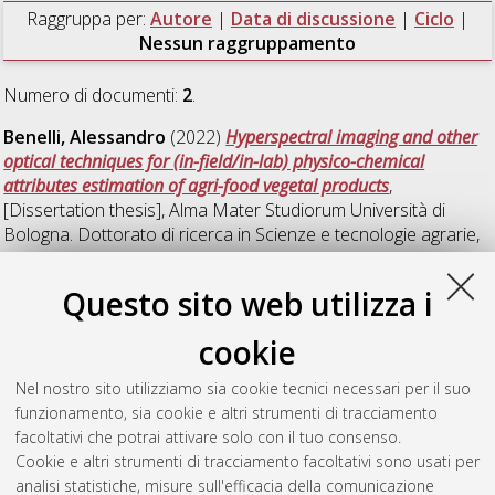
Raggruppa per:
Autore
|
Data di discussione
|
Ciclo
|
Nessun raggruppamento
Numero di documenti:
2
.
Benelli, Alessandro
(2022)
Hyperspectral imaging and other
optical techniques for (in-field/in-lab) physico-chemical
attributes estimation of agri-food vegetal products
,
[Dissertation thesis], Alma Mater Studiorum Università di
Bologna. Dottorato di ricerca in
Scienze e tecnologie agrarie,
ambientali e alimentari
, 34 Ciclo. DOI
10.48676/unibo/amsdottorato/10429.
Questo sito web utilizza i
Grigoletto, Ilaria
(2024)
Innovative and sustainable solutions
cookie
for quality control of virgin olive oils and valorization of olive
pomace
, [Dissertation thesis], Alma Mater Studiorum
Nel nostro sito utilizziamo sia cookie tecnici necessari per il suo
Università di Bologna. Dottorato di ricerca in
Scienze e
funzionamento, sia cookie e altri strumenti di tracciamento
tecnologie agrarie, ambientali e alimentari
, 36 Ciclo.
facoltativi che potrai attivare solo con il tuo consenso.
Cookie e altri strumenti di tracciamento facoltativi sono usati per
Questa lista e' stata generata il
Wed Aug 5 20:48:53 2026
analisi statistiche, misure sull'efficacia della comunicazione