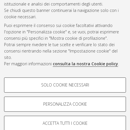
CEST
.
istituzionale e analisi dei comportamenti degli utenti.
Se chiudi questo banner continuerai la navigazione solo con i
cookie necessari.
Atom
Puoi esprimere il consenso sui cookie facoltativi attivando
Rss 1.0
l'opzione in "Personalizza cookie" e, se vuoi, potrai esprimere
consensi più specifici in "Mostra cookie di profilazione".
Rss 2.0
Potrai sempre rivedere le tue scelte e verificare lo stato dei
consensi rientrando nella sezione "Impostazione cookie" del
sito.
AMS Dottorato
Per maggiori informazioni
consulta la nostra Cookie policy
.
ISSN: 2038-7946
Servizio implementato e gestito da
AlmaDL
COOKIE DI PROFILAZIONE -
Impostazioni Cookie
SOLO COOKIE NECESSARI
Informativa sulla privacy
FACOLTATIVI
Condizioni d’uso del sito
Si tratta di cookie utilizzati per analizzare le caratteristiche della
navigazione degli utenti, creare profili in base al loro comportamento
PERSONALIZZA COOKIE
sul sito, per analisi di marketing.
Mostra cookie di profilazione
ACCETTA TUTTI I COOKIE
Google/Youtube Video
© ALMA MATER STUDIORUM - Università di Bologna, 2007-2026.